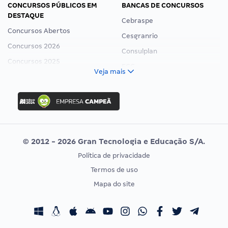
CONCURSOS PÚBLICOS EM
BANCAS DE CONCURSOS
DESTAQUE
Cebraspe
Concursos Abertos
Cesgranrio
Concursos 2026
Consulplan
Concursos 2025
FCC
Veja mais
Concurso Nacional Unificado
FGV
Concurso Ibama
Idecan
Concurso MPU
Selecon
Editais publicados
Uniase
© 2012 - 2026 Gran Tecnologia e Educação S/A.
Vunesp
Política de privacidade
CONCURSOS POR PROFISSÃO
EXAME DE ORDEM
Termos de uso
Concursos Administrativos
OAB
Mapa do site
Concursos Educação
Prova OAB
Concursos Fiscais
Calendário OAB
Concursos Jurídicos
Questões OAB