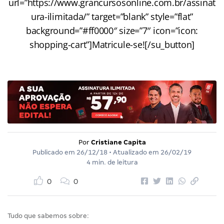
url=”https://www.grancursosonline.com.br/assinat
ura-ilimitada/” target=”blank” style=”flat”
background=”#ff0000″ size=”7″ icon=”icon:
shopping-cart”]Matricule-se![/su_button]
Por
Cristiane Capita
Publicado em
26/12/18
• Atualizado em
26/02/19
4 min. de leitura
0
0
Tudo que sabemos sobre: