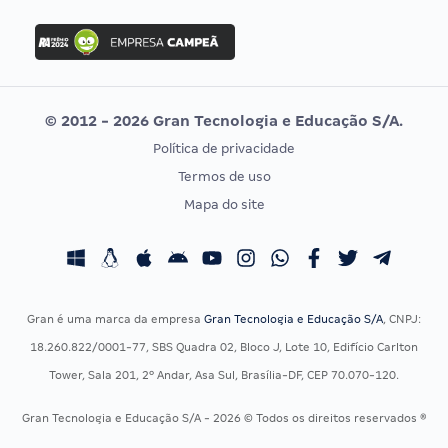
FGV
Concurso Ibama
Idecan
Concurso MPU
Selecon
Editais publicados
Uniase
© 2012 - 2026 Gran Tecnologia e Educação S/A.
Vunesp
Política de privacidade
CONCURSOS POR PROFISSÃO
EXAME DE ORDEM
Termos de uso
Concursos Administrativos
OAB
Mapa do site
Concursos Educação
Prova OAB
Concursos Fiscais
Calendário OAB
Concursos Jurídicos
Questões OAB
Concursos Militares
Recursos OAB
Gran é uma marca da empresa
Gran Tecnologia e Educação S/A
, CNPJ:
Concursos Policiais
Exame de Ordem
18.260.822/0001-77, SBS Quadra 02, Bloco J, Lote 10, Edifício Carlton
Concursos Saúde
Tower, Sala 201, 2º Andar, Asa Sul, Brasília-DF, CEP 70.070-120.
Concursos Tribunais
Gran Tecnologia e Educação S/A - 2026 © Todos os direitos reservados ®
Residência Multiprofissional