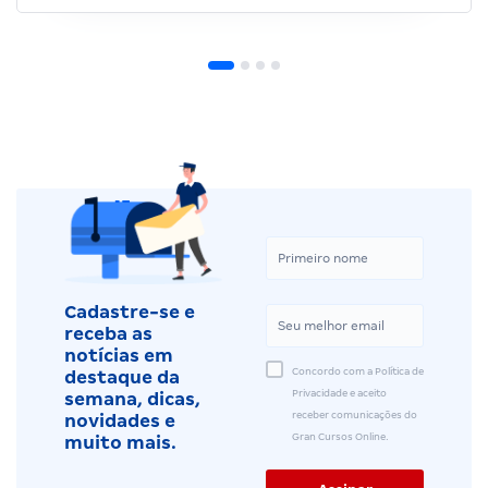
Cadastre-se e
receba as
notícias em
Concordo com a Política de
destaque da
Privacidade e aceito
semana, dicas,
receber comunicações do
novidades e
Gran Cursos Online.
muito mais.