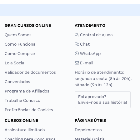
GRAN CURSOS ONLINE
ATENDIMENTO
Quem Somos
Central de ajuda
Como Funciona
Chat
Como Comprar
WhatsApp
Loja Social
E-mail
Validador de documentos
Horário de atendimento:
segunda a sexta (8h às 20h),
Conveniados
sábado (9h às 13h).
Programa de Afiliados
Foi aprovado?
Trabalhe Conosco
Envie-nos a sua história!
Preferências de Cookies
CURSOS ONLINE
PÁGINAS ÚTEIS
Assinatura Ilimitada
Depoimentos
Coaching para Concursos
Material Grátis