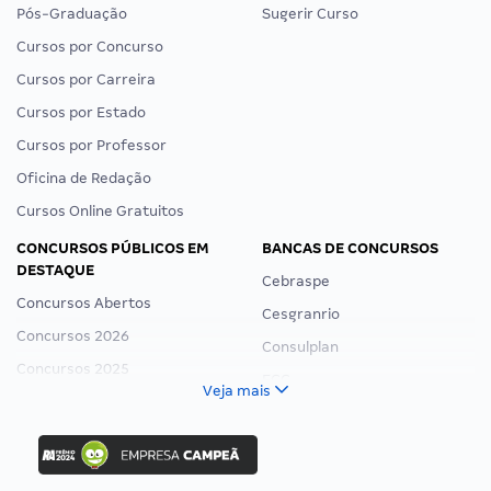
Pós-Graduação
Sugerir Curso
Cursos por Concurso
Cursos por Carreira
Cursos por Estado
Cursos por Professor
Oficina de Redação
Cursos Online Gratuitos
CONCURSOS PÚBLICOS EM
BANCAS DE CONCURSOS
DESTAQUE
Cebraspe
Concursos Abertos
Cesgranrio
Concursos 2026
Consulplan
Concursos 2025
FCC
Veja mais
Concurso Nacional Unificado
FGV
Concurso Ibama
Idecan
Concurso MPU
Selecon