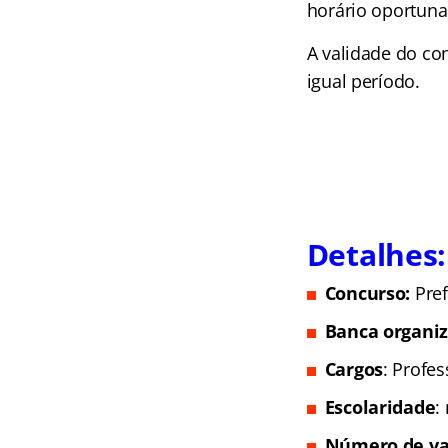
horário oportun
A validade do co
igual período.
Detalhes:
Concurso:
Pref
Banca organi
Cargos
: Profes
Escolaridade
:
Número de va