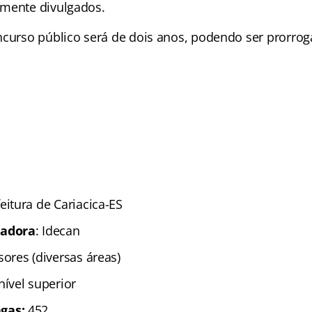
amente divulgados.
ncurso público será de dois anos, podendo ser prorro
eitura de Cariacica-ES
zadora
: Idecan
sores (diversas áreas)
 nível superior
gas:
452