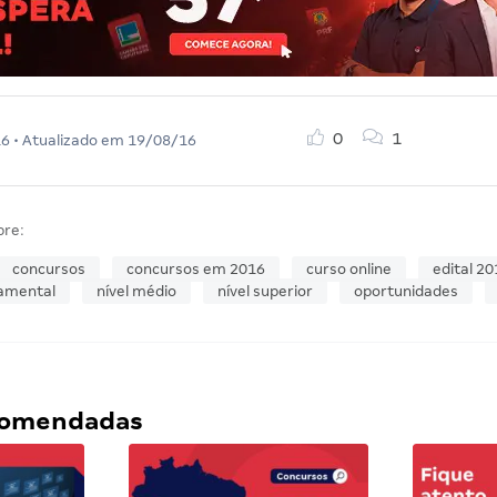
0
1
16
• Atualizado em
19/08/16
bre:
concursos
concursos em 2016
curso online
edital 20
damental
nível médio
nível superior
oportunidades
ecomendadas