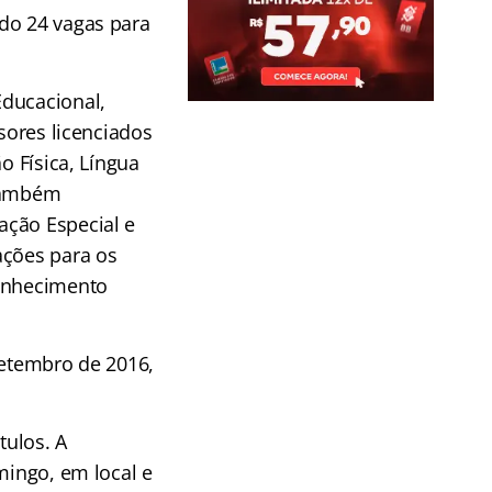
do 24 vagas para
Educacional,
sores licenciados
o Física, Língua
 também
ação Especial e
ações para os
conhecimento
setembro de 2016,
tulos. A
mingo, em local e