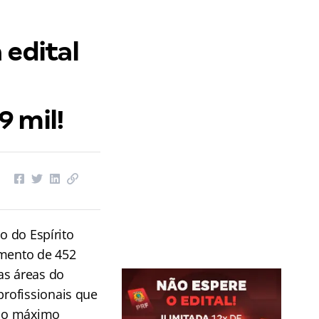
 edital
9 mil!
o do Espírito
imento de 452
as áreas do
rofissionais que
 no máximo