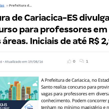
ias
››
Prefeitura de Cariacica-ES divulga edital de concurso para professores em diversas áreas. Iniciais de até R$ 2,9 mil!
ra de Cariacica-ES divulga
urso para professores em
 áreas. Iniciais de até R$ 2,
0
1
16
• Atualizado em
19/08/16
A Prefeitura de Cariacica, no Estad
Santo realiza concurso para prov
vagas para professores em divers
conhecimento. Podem concorrer p
tenham no mínimo magistério e