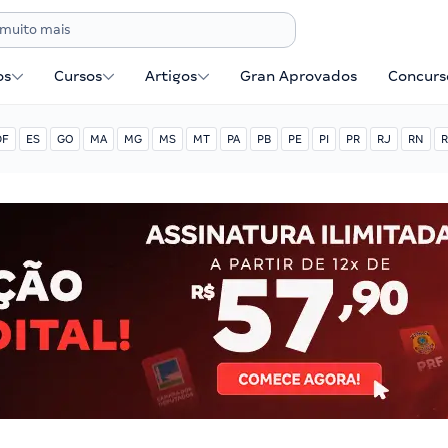
os
Cursos
Artigos
Gran Aprovados
Concurse
DF
ES
GO
MA
MG
MS
MT
PA
PB
PE
PI
PR
RJ
RN
R