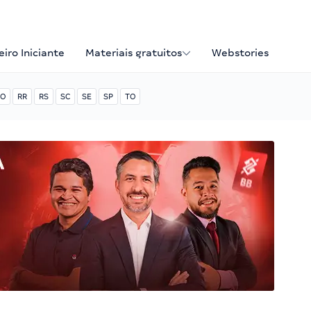
iro Iniciante
Materiais gratuitos
Webstories
O
RR
RS
SC
SE
SP
TO