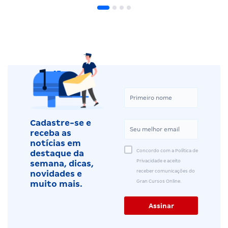
Cadastre-se e
receba as
notícias em
Concordo com a Política de
destaque da
Privacidade e aceito
semana, dicas,
receber comunicações do
novidades e
Gran Cursos Online.
muito mais.