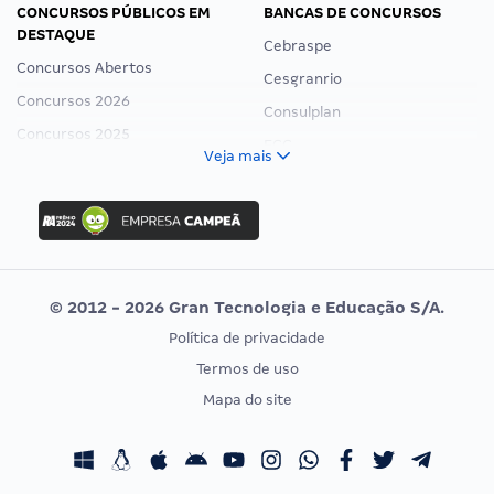
CONCURSOS PÚBLICOS EM
BANCAS DE CONCURSOS
DESTAQUE
Cebraspe
Concursos Abertos
Cesgranrio
Concursos 2026
Consulplan
Concursos 2025
FCC
Veja mais
Concurso Nacional Unificado
FGV
Concurso Ibama
Idecan
Concurso MPU
Selecon
Editais publicados
Uniase
© 2012 - 2026 Gran Tecnologia e Educação S/A.
Vunesp
Política de privacidade
CONCURSOS POR PROFISSÃO
EXAME DE ORDEM
Termos de uso
Concursos Administrativos
OAB
Mapa do site
Concursos Educação
Prova OAB
Concursos Fiscais
Calendário OAB
Concursos Jurídicos
Questões OAB