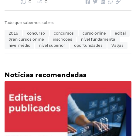
0
0
Tudo que sabemos sobre:
2016
concurso
concursos
curso online
edital
gran cursos online
inscrições
nível fundamental
nível médio
nível superior
oportunidades
Vagas
Notícias recomendadas