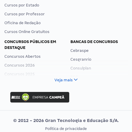
Cursos por Estado
Cursos por Professor
Oficina de Redação
Cursos Online Gratuitos
CONCURSOS PÚBLICOS EM
BANCAS DE CONCURSOS
DESTAQUE
Cebraspe
Concursos Abertos
Cesgranrio
Concursos 2026
Consulplan
Concursos 2025
FCC
Veja mais
Concurso Nacional Unificado
FGV
Concurso Ibama
Idecan
Concurso MPU
Selecon
Editais publicados
Uniase
© 2012 - 2026 Gran Tecnologia e Educação S/A.
Vunesp
Política de privacidade
CONCURSOS POR PROFISSÃO
EXAME DE ORDEM