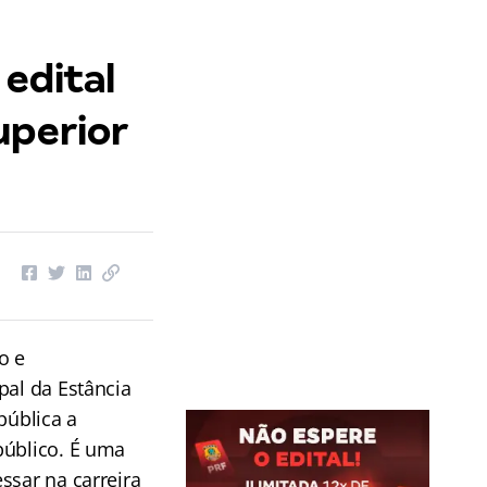
 edital
uperior
o e
pal da Estância
pública a
público. É uma
ssar na carreira