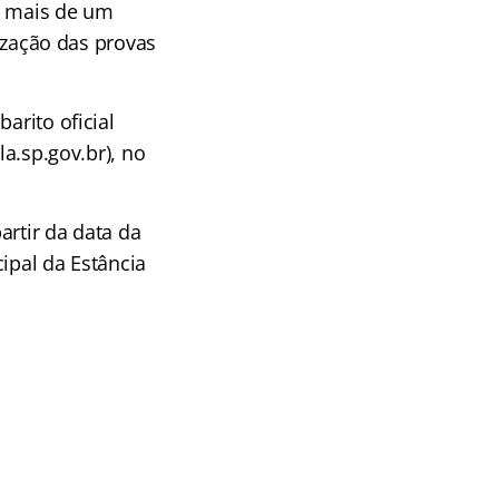
m mais de um
lização das provas
arito oficial
la.sp.gov.br), no
artir da data da
ipal da Estância