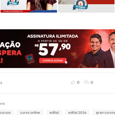
0
0
16
bre:
cursos
curso online
edital
edital 2016
gran cursos