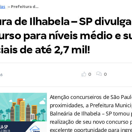
ias
››
Prefeitura de Ilhabela – SP divulga edital de concurso para níveis médio e superior com iniciais de até 2,7 mil!
ra de Ilhabela – SP divulga
rso para níveis médio e s
iais de até 2,7 mil!
0
0
16
Atenção concurseiros de São Paul
proximidades, a Prefeitura Munici
Balneária de Ilhabela – SP tornou 
realização de seu novo concurso 
excelente oportunidade para ingre