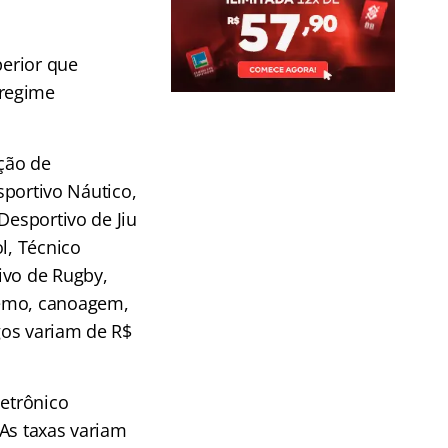
perior que
 regime
ação de
sportivo Náutico,
Desportivo de Jiu
l, Técnico
ivo de Rugby,
Remo, canoagem,
gos variam de R$
letrônico
 As taxas variam