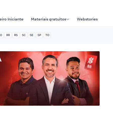
iro Iniciante
Materiais gratuitos
Webstories
O
RR
RS
SC
SE
SP
TO