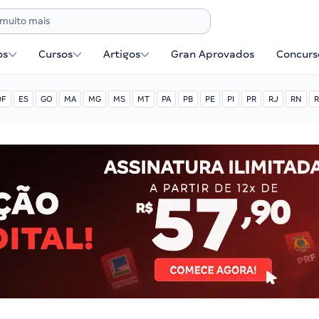
os
Cursos
Artigos
Gran Aprovados
Concurse
DF
ES
GO
MA
MG
MS
MT
PA
PB
PE
PI
PR
RJ
RN
R