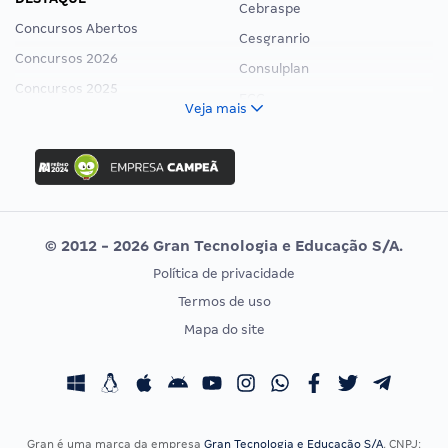
Cebraspe
Concursos Abertos
Cesgranrio
Concursos 2026
Consulplan
Concursos 2025
FCC
Veja mais
Concurso Nacional Unificado
FGV
Concurso Ibama
Idecan
Concurso MPU
Selecon
Editais publicados
Uniase
© 2012 - 2026 Gran Tecnologia e Educação S/A.
Vunesp
Política de privacidade
CONCURSOS POR PROFISSÃO
EXAME DE ORDEM
Termos de uso
Concursos Administrativos
OAB
Mapa do site
Concursos Educação
Prova OAB
Concursos Fiscais
Calendário OAB
Concursos Jurídicos
Questões OAB
Concursos Militares
Recursos OAB
Gran é uma marca da empresa
Gran Tecnologia e Educação S/A
, CNPJ: