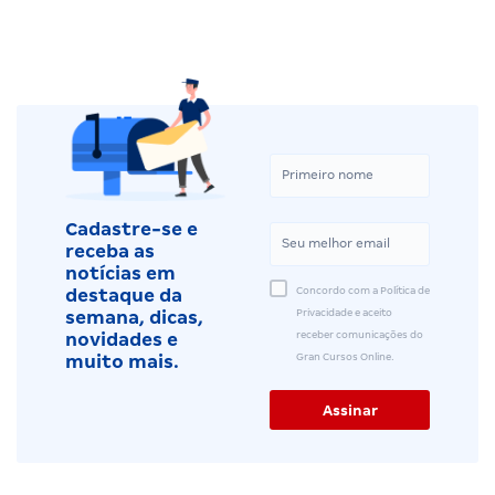
Cadastre-se e
receba as
notícias em
Concordo com a Política de
destaque da
Privacidade e aceito
semana, dicas,
receber comunicações do
novidades e
Gran Cursos Online.
muito mais.