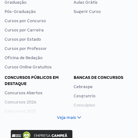
Graduação
Aulas Grátis
Pós-Graduação
Sugerir Curso
Cursos por Concurso
Cursos por Carreira
Cursos por Estado
Cursos por Professor
Oficina de Redação
Cursos Online Gratuitos
CONCURSOS PÚBLICOS EM
BANCAS DE CONCURSOS
DESTAQUE
Cebraspe
Concursos Abertos
Cesgranrio
Concursos 2026
Consulplan
Concursos 2025
FCC
Veja mais
Concurso Nacional Unificado
FGV
Concurso Ibama
Idecan