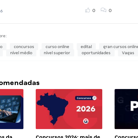
0
0
16
bre:
so
concursos
curso online
edital
gran cursos onlin
nível médio
nível superior
oportunidades
Vagas
ecomendadas
os da
Concursos 2026: mais de
Concurso