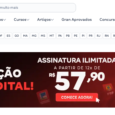
os
Cursos
Artigos
Gran Aprovados
Concurse
DF
ES
GO
MA
MG
MS
MT
PA
PB
PE
PI
PR
RJ
RN
R