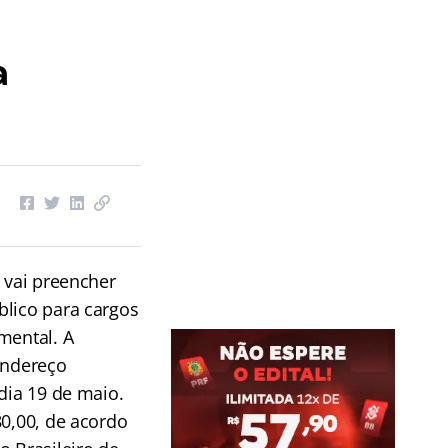
a
, vai preencher
blico para cargos
mental. A
endereço
 dia 19 de maio.
80,00, de acordo