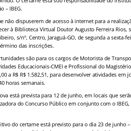
lhido. O certame está sob responsabilidade do Institut
o – IBEG.
e não dispuserem de acesso à internet para a realizaçã
er à Biblioteca Virtual Doutor Augusto Ferreira Rios, 
Ribeiro, s/nº, Centro, Jaraguá-GO, de segunda a sexta-f
término das inscrições.
tunidades são para os cargos de Motorista de Transpor
vidades Educacionais-CMEI e Profissional do Magistério
,00 a R$ R$ 1.582,51, para desenvolver atividades em j
 40 horas semanais.
ova está prevista para 12 de junho, em locais que serã
zadora do Concurso Público em conjunto com o IBEG, 
itivo do certame está previsto para o dia 23 de junho 