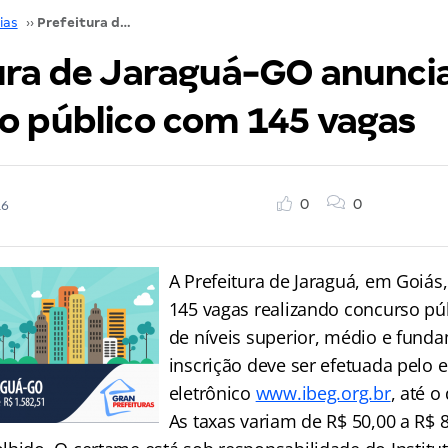
ias
››
Prefeitura de Jaraguá-GO anuncia concurso público com 145 vagas
ura de Jaraguá-GO anunci
o público com 145 vagas
0
0
16
A Prefeitura de Jaraguá, em Goiás
145 vagas realizando concurso pú
de níveis superior, médio e funda
inscrição deve ser efetuada pelo 
eletrônico
www.ibeg.org.br
, até o
As taxas variam de R$ 50,00 a R$ 