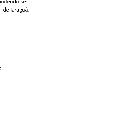
 podendo ser
l de Jaraguá.
G