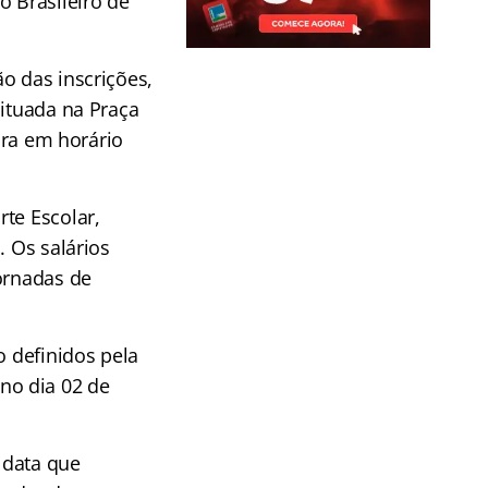
o Brasileiro de
o das inscrições,
situada na Praça
eira em horário
te Escolar,
. Os salários
ornadas de
o definidos pela
no dia 02 de
– data que