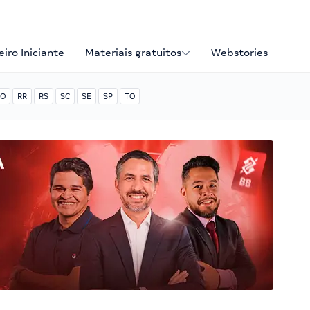
iro Iniciante
Materiais gratuitos
Webstories
O
RR
RS
SC
SE
SP
TO