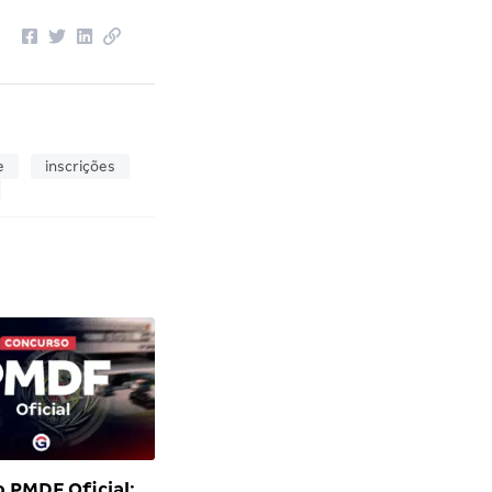
e
inscrições
 PMDF Oficial: