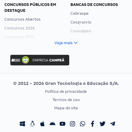
CONCURSOS PÚBLICOS EM
BANCAS DE CONCURSOS
DESTAQUE
Cebraspe
Concursos Abertos
Cesgranrio
Concursos 2026
Consulplan
Concursos 2025
FCC
Veja mais
Concurso Nacional Unificado
FGV
Concurso Ibama
Idecan
Concurso MPU
Selecon
Editais publicados
Uniase
© 2012 - 2026 Gran Tecnologia e Educação S/A.
Vunesp
Política de privacidade
CONCURSOS POR PROFISSÃO
EXAME DE ORDEM
Termos de uso
Concursos Administrativos
OAB
Mapa do site
Concursos Educação
Prova OAB
Concursos Fiscais
Calendário OAB
Concursos Jurídicos
Questões OAB