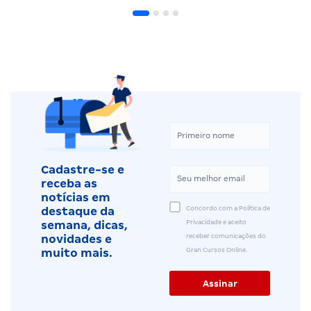
Cadastre-se e
receba as
notícias em
Concordo com a Política de
destaque da
Privacidade e aceito
semana, dicas,
receber comunicações do
novidades e
Gran Cursos Online.
muito mais.