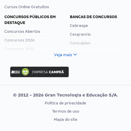
Cursos Online Gratuitos
CONCURSOS PÚBLICOS EM
BANCAS DE CONCURSOS
DESTAQUE
Cebraspe
Concursos Abertos
Cesgranrio
Concursos 2026
Consulplan
Concursos 2025
FCC
Veja mais
Concurso Nacional Unificado
FGV
Concurso Ibama
Idecan
Concurso MPU
Selecon
Editais publicados
Uniase
© 2012 - 2026 Gran Tecnologia e Educação S/A.
Vunesp
Política de privacidade
CONCURSOS POR PROFISSÃO
EXAME DE ORDEM
Termos de uso
Concursos Administrativos
OAB
Mapa do site
Concursos Educação
Prova OAB