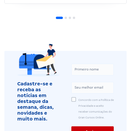
Cadastre-se e
receba as
notícias em
Concordo com a Política de
destaque da
Privacidade e aceito
semana, dicas,
receber comunicações do
novidades e
Gran Cursos Online.
muito mais.