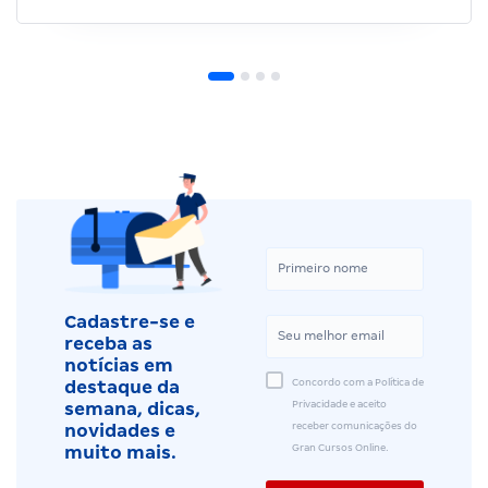
Cadastre-se e
receba as
notícias em
Concordo com a Política de
destaque da
Privacidade e aceito
semana, dicas,
receber comunicações do
novidades e
Gran Cursos Online.
muito mais.