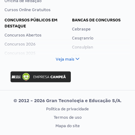
Oficina de Redação
Cursos Online Gratuitos
CONCURSOS PÚBLICOS EM
BANCAS DE CONCURSOS
DESTAQUE
Cebraspe
Concursos Abertos
Cesgranrio
Concursos 2026
Consulplan
Concursos 2025
FCC
Veja mais
Concurso Nacional Unificado
FGV
Concurso Ibama
Idecan
Concurso MPU
Selecon
Editais publicados
Uniase
© 2012 - 2026 Gran Tecnologia e Educação S/A.
Vunesp
Política de privacidade
CONCURSOS POR PROFISSÃO
EXAME DE ORDEM
Termos de uso
Concursos Administrativos
OAB
Mapa do site
Concursos Educação
Prova OAB