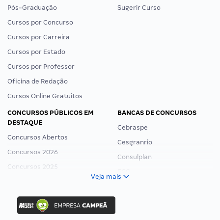
Pós-Graduação
Sugerir Curso
Cursos por Concurso
Cursos por Carreira
Cursos por Estado
Cursos por Professor
Oficina de Redação
Cursos Online Gratuitos
CONCURSOS PÚBLICOS EM
BANCAS DE CONCURSOS
DESTAQUE
Cebraspe
Concursos Abertos
Cesgranrio
Concursos 2026
Consulplan
Concursos 2025
FCC
Veja mais
Concurso Nacional Unificado
FGV
Concurso Ibama
Idecan
Concurso MPU
Selecon