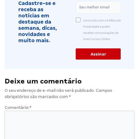
Cadastre-se e
receba as
notícias em
Concordo com a Política de
destaque da
Privacidade e aceito
semana, dicas,
receber comunicações do
novidades e
Gran Cursos Online.
muito mais.
Deixe um comentário
O seu endereço de e-mail não será publicado.
Campos
obrigatórios são marcados com
*
Comentário
*