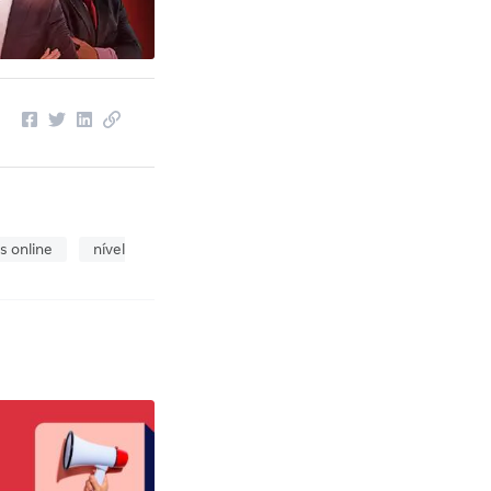
s online
nível