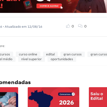
0
0
16
• Atualizado em
12/08/16
bre:
cursos
curso online
edital
gran cursos
gran curso
el médio
nível superior
oportunidades
ecomendadas