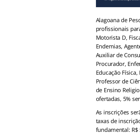
Alagoana de Pesq
profissionais para
Motorista D, Fis
Endemias, Agente
Auxiliar de Consu
Procurador, Enfer
Educação Física, 
Professor de Ciên
de Ensino Religio
ofertadas, 5% se
As inscrições ser
taxas de inscriç
fundamental: R$ 5