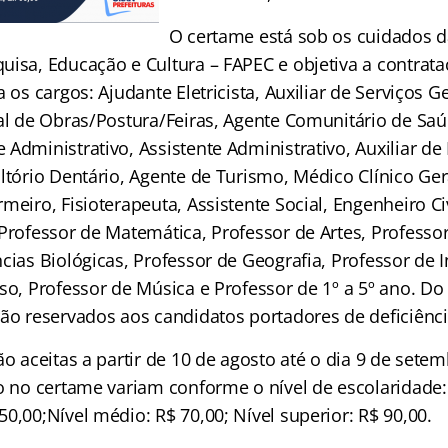
O certame está sob os cuidados 
uisa, Educação e Cultura – FAPEC e objetiva a contrat
 os cargos: Ajudante Eletricista, Auxiliar de Serviços Ger
cal de Obras/Postura/Feiras, Agente Comunitário de Sa
 Administrativo, Assistente Administrativo, Auxiliar d
ltório Dentário, Agente de Turismo, Médico Clínico Ger
meiro, Fisioterapeuta, Assistente Social, Engenheiro Ci
Professor de Matemática, Professor de Artes, Professor
cias Biológicas, Professor de Geografia, Professor de I
so, Professor de Música e Professor de 1º a 5º ano. Do 
rão reservados aos candidatos portadores de deficiênci
ão aceitas a partir de 10 de agosto até o dia 9 de sete
ão no certame variam conforme o nível de escolaridade:
0,00;Nível médio: R$ 70,00; Nível superior: R$ 90,00.