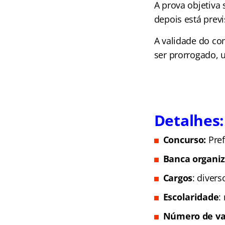
A prova objetiva 
depois está previ
A validade do c
ser prorrogado, u
Detalhes:
Concurso:
Pre
Banca organi
Cargos
: diver
Escolaridade
:
Número de va