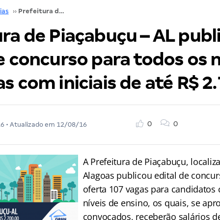
ias
››
Prefeitura de Piaçabuçu – AL publica edital de concurso para todos os níveis. 107 vagas com iniciais de até R$ 2.700,00.
ra de Piaçabuçu – AL publ
e concurso para todos os n
s com iniciais de até R$ 2
0
0
16
• Atualizado em
12/08/16
A Prefeitura de Piaçabuçu, locali
Alagoas publicou edital de concu
oferta 107 vagas para candidatos
níveis de ensino, os quais, se apr
convocados, receberão salários de