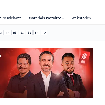
iro Iniciante
Materiais gratuitos
Webstories
O
RR
RS
SC
SE
SP
TO