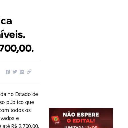
ica
íveis.
.700,00.
zada no Estado de
rso público que
 com todos os
ovados e
 até R$ 2.700,00.