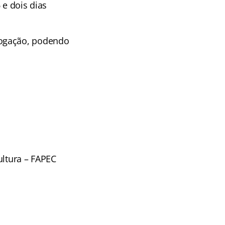
 e dois dias
logação, podendo
ltura – FAPEC