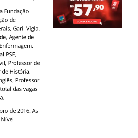
da Fundação
ação de
ais, Gari, Vigia,
úde, Agente de
e Enfermagem,
al PSF,
vil, Professor de
 de História,
nglês, Professor
total das vagas
a.
mbro de 2016. As
 Nível