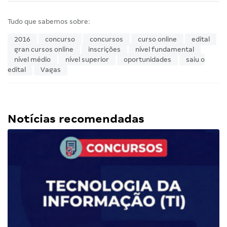
Tudo que sabemos sobre:
2016
concurso
concursos
curso online
edital
gran cursos online
inscrições
nível fundamental
nível médio
nível superior
oportunidades
saiu o
edital
Vagas
Notícias recomendadas