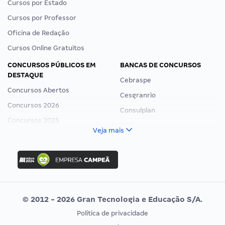
Cursos por Estado
Cursos por Professor
Oficina de Redação
Cursos Online Gratuitos
CONCURSOS PÚBLICOS EM
BANCAS DE CONCURSOS
DESTAQUE
Cebraspe
Concursos Abertos
Cesgranrio
Concursos 2026
Consulplan
Concursos 2025
FCC
Veja mais
Concurso Nacional Unificado
FGV
Concurso Ibama
Idecan
Concurso MPU
Selecon
Editais publicados
Uniase
© 2012 - 2026 Gran Tecnologia e Educação S/A.
Vunesp
Política de privacidade
CONCURSOS POR PROFISSÃO
EXAME DE ORDEM