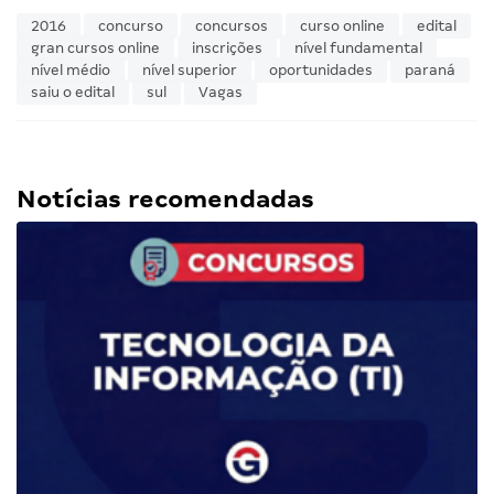
2016
concurso
concursos
curso online
edital
gran cursos online
inscrições
nível fundamental
nível médio
nível superior
oportunidades
paraná
saiu o edital
sul
Vagas
Notícias recomendadas