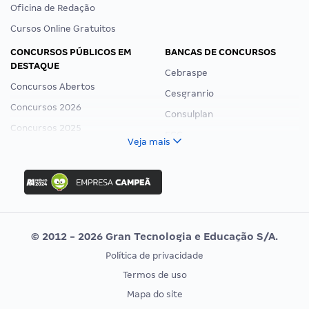
Oficina de Redação
Cursos Online Gratuitos
CONCURSOS PÚBLICOS EM
BANCAS DE CONCURSOS
DESTAQUE
Cebraspe
Concursos Abertos
Cesgranrio
Concursos 2026
Consulplan
Concursos 2025
FCC
Veja mais
Concurso Nacional Unificado
FGV
Concurso Ibama
Idecan
Concurso MPU
Selecon
Editais publicados
Uniase
© 2012 - 2026 Gran Tecnologia e Educação S/A.
Vunesp
Política de privacidade
CONCURSOS POR PROFISSÃO
EXAME DE ORDEM
Termos de uso
Concursos Administrativos
OAB
Mapa do site
Concursos Educação
Prova OAB