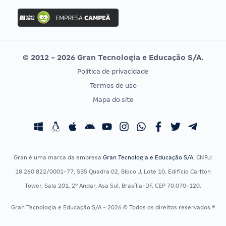
Concurso Ibama
Idecan
Concurso MPU
Selecon
Editais publicados
Uniase
© 2012 - 2026 Gran Tecnologia e Educação S/A.
Vunesp
Política de privacidade
CONCURSOS POR PROFISSÃO
EXAME DE ORDEM
Termos de uso
Concursos Administrativos
OAB
Mapa do site
Concursos Educação
Prova OAB
Concursos Fiscais
Calendário OAB
Concursos Jurídicos
Questões OAB
Concursos Militares
Recursos OAB
Gran é uma marca da empresa
Gran Tecnologia e Educação S/A
, CNPJ:
Concursos Policiais
Exame de Ordem
18.260.822/0001-77, SBS Quadra 02, Bloco J, Lote 10, Edifício Carlton
Concursos Saúde
Tower, Sala 201, 2º Andar, Asa Sul, Brasília-DF, CEP 70.070-120.
Concursos Tribunais
Gran Tecnologia e Educação S/A - 2026 © Todos os direitos reservados ®
Residência Multiprofissional