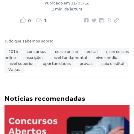
Publicado em
31/05/16
1 min. de leitura
0
1
Tudo que sabemos sobre:
2016
concursos
curso online
edital
gran cursos
online
inscrições
nível fundamental
nível médio
nível superior
oportunidades
provas
saiu o edital
Vagas
Notícias recomendadas