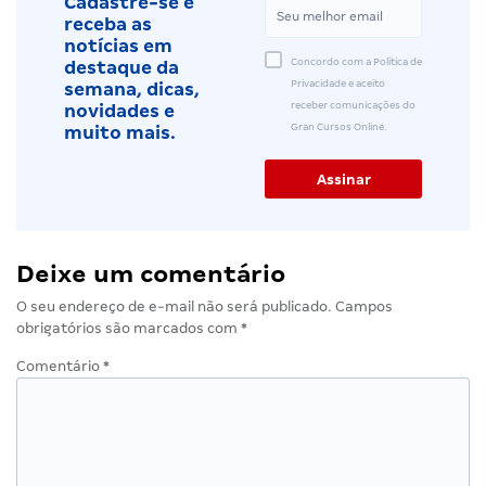
Cadastre-se e
receba as
notícias em
Concordo com a Política de
destaque da
Privacidade e aceito
semana, dicas,
receber comunicações do
novidades e
Gran Cursos Online.
muito mais.
Deixe um comentário
O seu endereço de e-mail não será publicado.
Campos
obrigatórios são marcados com
*
Comentário
*