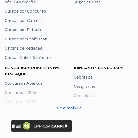
Pós-Graduação
Sugerir Curso
Cursos por Concurso
Cursos por Carreira
Cursos por Estado
Cursos por Professor
Oficina de Redação
Cursos Online Gratuitos
CONCURSOS PÚBLICOS EM
BANCAS DE CONCURSOS
DESTAQUE
Cebraspe
Concursos Abertos
Cesgranrio
Concursos 2026
Consulplan
Concursos 2025
FCC
Veja mais
Concurso Nacional Unificado
FGV
Concurso Ibama
Idecan
Concurso MPU
Selecon