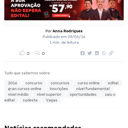
Por
Anna Rodrigues
Publicado em
09/05/16
1 min. de leitura
0
0
Tudo que sabemos sobre:
2016
concurso
concursos
curso online
edital
gran cursos online
inscrições
nível fundamental
nível médio
nível superior
oportunidades
saiu o
edital
sudeste
Vagas
Notícias recomendadas