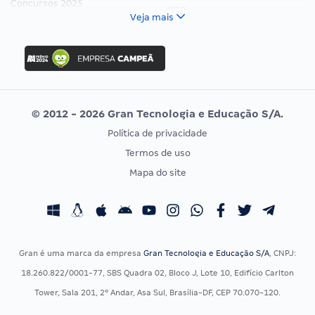
Concursos 2025
FCC
Veja mais
Concurso Nacional Unificado
FGV
Concurso Ibama
Idecan
Concurso MPU
Selecon
Editais publicados
Uniase
© 2012 - 2026 Gran Tecnologia e Educação S/A.
Vunesp
Política de privacidade
CONCURSOS POR PROFISSÃO
EXAME DE ORDEM
Termos de uso
Concursos Administrativos
OAB
Mapa do site
Concursos Educação
Prova OAB
Concursos Fiscais
Calendário OAB
Concursos Jurídicos
Questões OAB
Concursos Militares
Recursos OAB
Gran é uma marca da empresa
Gran Tecnologia e Educação S/A
, CNPJ:
Concursos Policiais
Exame de Ordem
18.260.822/0001-77, SBS Quadra 02, Bloco J, Lote 10, Edifício Carlton
Concursos Saúde
Tower, Sala 201, 2º Andar, Asa Sul, Brasília-DF, CEP 70.070-120.
Concursos Tribunais