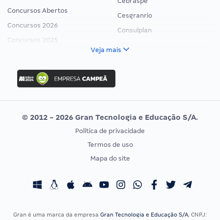
Cebraspe
Concursos Abertos
Cesgranrio
Concursos 2026
Consulplan
Concursos 2025
FCC
Veja mais
Concurso Nacional Unificado
FGV
Concurso Ibama
Idecan
Concurso MPU
Selecon
Editais publicados
Uniase
© 2012 - 2026 Gran Tecnologia e Educação S/A.
Vunesp
Política de privacidade
CONCURSOS POR PROFISSÃO
EXAME DE ORDEM
Termos de uso
Concursos Administrativos
OAB
Mapa do site
Concursos Educação
Prova OAB
Concursos Fiscais
Calendário OAB
Concursos Jurídicos
Questões OAB
Concursos Militares
Recursos OAB
Gran é uma marca da empresa
Gran Tecnologia e Educação S/A
, CNPJ: