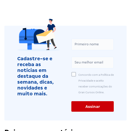
Cadastre-se e
receba as
notícias em
Concordo com a Política de
destaque da
Privacidade e aceito
semana, dicas,
receber comunicações do
novidades e
Gran Cursos Online.
muito mais.