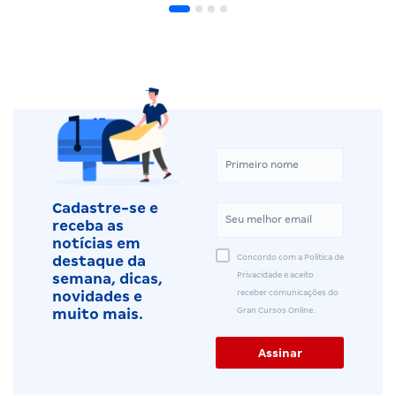
Cadastre-se e
receba as
notícias em
Concordo com a Política de
destaque da
Privacidade e aceito
semana, dicas,
receber comunicações do
novidades e
Gran Cursos Online.
muito mais.