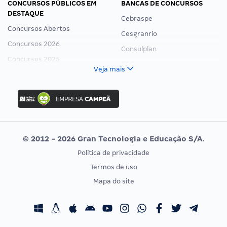
CONCURSOS PÚBLICOS EM
BANCAS DE CONCURSOS
DESTAQUE
Cebraspe
Concursos Abertos
Cesgranrio
Concursos 2026
Consulplan
Concursos 2025
FCC
Veja mais
Concurso Nacional Unificado
FGV
Concurso Ibama
Idecan
Concurso MPU
Selecon
Editais publicados
Uniase
© 2012 - 2026 Gran Tecnologia e Educação S/A.
Vunesp
Política de privacidade
CONCURSOS POR PROFISSÃO
EXAME DE ORDEM
Termos de uso
Concursos Administrativos
OAB
Mapa do site
Concursos Educação
Prova OAB
Concursos Fiscais
Calendário OAB
Concursos Jurídicos
Questões OAB