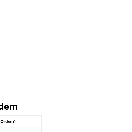
rdem
e Ordem
)