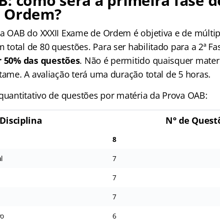
: como será a primeira fase d
e Ordem?
va OAB do XXXII Exame de Ordem é objetiva e de múltip
total de 80 questões. Para ser habilitado para a 2ª Fa
r 50% das questões
. Não é permitido quaisquer mater
tame. A avaliação terá uma duração total de 5 horas.
 quantitativo de questões por matéria da Prova OAB:
Disciplina
N° de Quest
8
l
7
7
7
vo
6