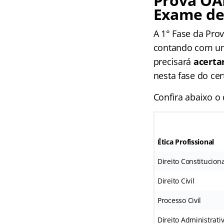
Prova OAB
Exame d
A 1° Fase da Pro
contando com um 
precisará
acerta
nesta fase do cer
Confira abaixo o
Ética Profissional
Direito Constituciona
Direito Civil
Processo Civil
Direito Administrati