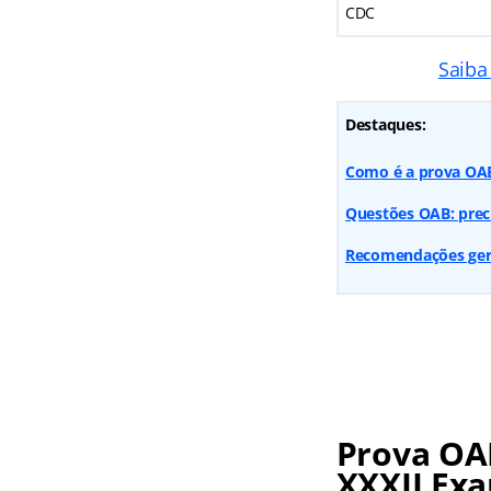
CDC
Saiba
Destaques:
Como é a prova OAB
Questões OAB: preci
Recomendações gera
Prova OA
XXXII Ex