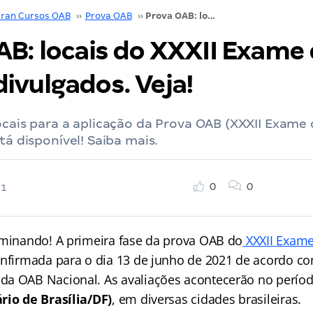
ran Cursos OAB
››
Prova OAB
››
Prova OAB: locais do XXXII Exame de Ordem divulgados. Veja!
AB: locais do XXXII Exame
ivulgados. Veja!
ocais para a aplicação da Prova OAB (XXXII Exam
tá disponível! Saiba mais.
0
0
21
aminando! A primeira fase da prova OAB do
XXXII Exam
nfirmada para o dia 13 de junho de 2021 de acordo c
a OAB Nacional. As avaliações acontecerão no períod
rio de Brasília/DF)
, em diversas cidades brasileiras.