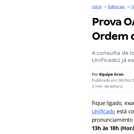
Início
››
Editorias
››
G
Prova O
Ordem d
A consulta de l
Unificado) já es
Por
Equipe Gran
Publicado em
08/06/
2 min. de leitura
Fique ligado, ex
Unificado
está co
pronunciamento d
13h às 18h (Horá