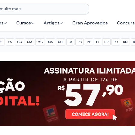
os
Cursos
Artigos
Gran Aprovados
Concurse
DF
ES
GO
MA
MG
MS
MT
PA
PB
PE
PI
PR
RJ
RN
R