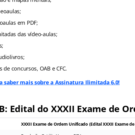
deoaulas;
oaulas em PDF;
mitadas das vídeo-aulas;
s;
diolivros;
as de concursos, OAB e CFC.
 saber mais sobre a Assinatura Ilimitada 6.0!
B: Edital do XXXII Exame de O
XXXII Exame de Ordem Unificado (
Edital XXXII Exame d