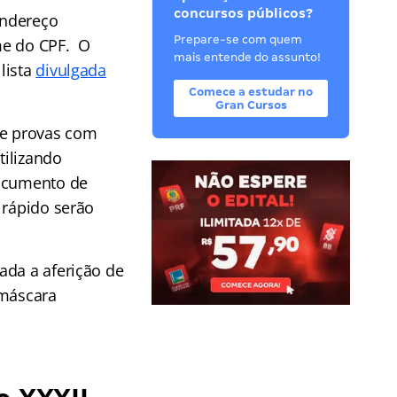
concursos públicos?
endereço
Prepare-se com quem
me do CPF. O
mais entende do assunto!
lista
divulgada
Comece a estudar no
Gran Cursos
de provas com
tilizando
documento de
 rápido serão
ada a aferição de
 máscara