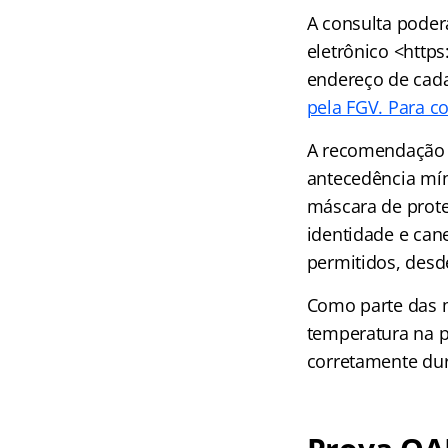
A consulta poderá
eletrônico <http
endereço de cada
pela FGV. Para co
A recomendação 
antecedência mín
máscara de prote
identidade e can
permitidos, desd
Como parte das m
temperatura na p
corretamente dur