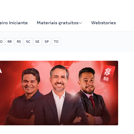
iro Iniciante
Materiais gratuitos
Webstories
O
RR
RS
SC
SE
SP
TO