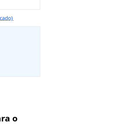
icado)
ra o