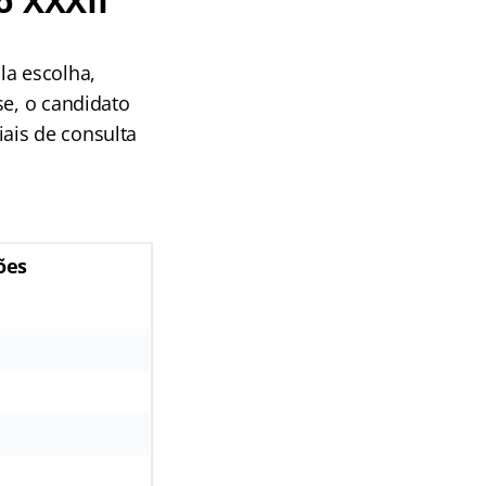
o XXXII
la escolha,
se, o candidato
iais de consulta
ões