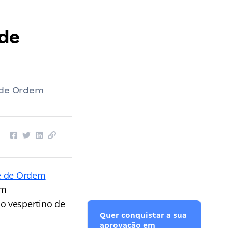
 de
e de Ordem
e de Ordem
om
o vespertino de
Quer conquistar a sua
aprovação em