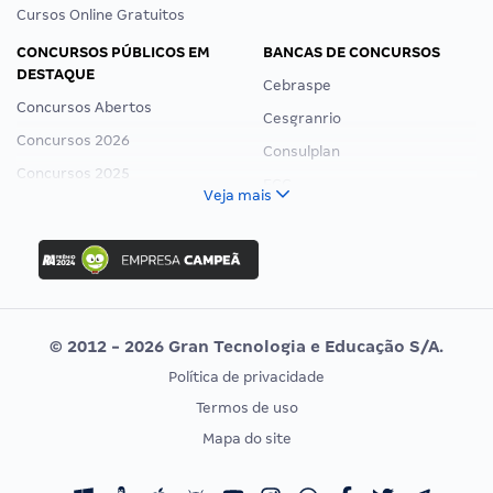
Cursos Online Gratuitos
CONCURSOS PÚBLICOS EM
BANCAS DE CONCURSOS
DESTAQUE
Cebraspe
Concursos Abertos
Cesgranrio
Concursos 2026
Consulplan
Concursos 2025
FCC
Veja mais
Concurso Nacional Unificado
FGV
Concurso Ibama
Idecan
Concurso MPU
Selecon
Editais publicados
Uniase
© 2012 - 2026 Gran Tecnologia e Educação S/A.
Vunesp
Política de privacidade
CONCURSOS POR PROFISSÃO
EXAME DE ORDEM
Termos de uso
Concursos Administrativos
OAB
Mapa do site
Concursos Educação
Prova OAB
Concursos Fiscais
Calendário OAB