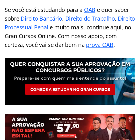
Se você está estudando para a
OAB
e quer saber
sobre
Direito Bancário
,
Direito do Trabalho
,
Direito
Processual Penal
e muito mais, continue aqui, no
Gran Cursos Online. Com nosso apoio,
com
certeza, você vai se dar bem na
prova OAB
.
QUER CONQUISTAR A SUA APROVAÇÃO EM
CONCURSOS PÚBLICOS?
Prepare-se com quem mais entende do assunto!
COMECE A ESTUDAR NO GRAN CURSOS