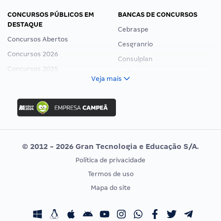
CONCURSOS PÚBLICOS EM
BANCAS DE CONCURSOS
DESTAQUE
Cebraspe
Concursos Abertos
Cesgranrio
Concursos 2026
Consulplan
Concursos 2025
FCC
Veja mais
Concurso Nacional Unificado
FGV
Concurso Ibama
Idecan
Concurso MPU
Selecon
Editais publicados
Uniase
© 2012 - 2026 Gran Tecnologia e Educação S/A.
Vunesp
Política de privacidade
CONCURSOS POR PROFISSÃO
EXAME DE ORDEM
Termos de uso
Concursos Administrativos
OAB
Mapa do site
Concursos Educação
Prova OAB
Concursos Fiscais
Calendário OAB