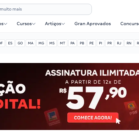
os
Cursos
Artigos
Gran Aprovados
Concurse
DF
ES
GO
MA
MG
MS
MT
PA
PB
PE
PI
PR
RJ
RN
R