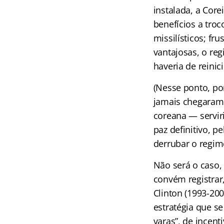
instalada, a Cor
benefícios a tro
missilísticos; fr
vantajosas, o re
haveria de reinici
(Nesse ponto, po
jamais chegaram 
coreana — servir
paz definitivo, 
derrubar o regim
Não será o caso, 
convém registrar,
Clinton (1993-20
estratégia que 
varas”, de incen