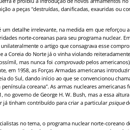
guerra e proibiu a introdução de novos armamentos no 
uição a peças “destruídas, danificadas, exauridas ou 
 um detalhe irrelevante, na medida em que reforçou a j
ridades norte-coreanas para seu programa nuclear. E
unilateralmente o artigo que consagrava esse compro
 a Coreia do Norte já o vinha violando reiteradament
rossímil, mas nunca foi
comprovado
pelos americanos)
e, em 1958, as Forças Armadas americanas introduz
eia do Sul, dando início ao que se convencionou cham
a península coreana”. As armas nucleares americanas f
1, no governo de George H. W. Bush, mas a essa altur
r já tinham contribuído para criar a particular
psique
d
ialistas no tema, o programa nuclear norte-coreano d