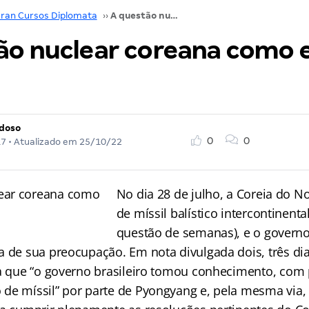
ran Cursos Diplomata
››
A questão nuclear coreana como estudo de caso
ão nuclear coreana como 
rdoso
0
0
17
• Atualizado em
25/10/22
No dia 28 de julho, a Coreia do No
de míssil balístico intercontinent
questão de semanas), e o governo 
a de sua preocupação. Em nota divulgada dois, três dia
ra que “o governo brasileiro tomou conhecimento, com
de míssil” por parte de Pyongyang e, pela mesma via,