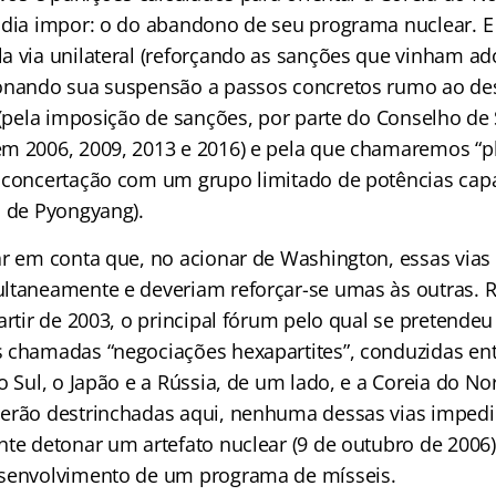
ndia impor: o do abandono de seu programa nuclear. 
a via unilateral (reforçando as sanções que vinham a
ionando sua suspensão a passos concretos rumo ao d
l (pela imposição de sanções, por parte do Conselho d
m 2006, 2009, 2013 e 2016) e pela que chamaremos “plu
 concertação com um grupo limitado de potências capaz
s de Pyongyang).
ar em conta que, no acionar de Washington, essas vias
ltaneamente e deveriam reforçar-se umas às outras. Re
artir de 2003, o principal fórum pelo qual se pretende
 chamadas “negociações hexapartites”, conduzidas ent
o Sul, o Japão e a Rússia, de um lado, e a Coreia do Nor
erão destrinchadas aqui, nenhuma dessas vias impedi
nte detonar um artefato nuclear (9 de outubro de 2006
esenvolvimento de um programa de mísseis.