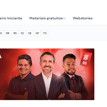
iro Iniciante
Materiais gratuitos
Webstories
O
RR
RS
SC
SE
SP
TO