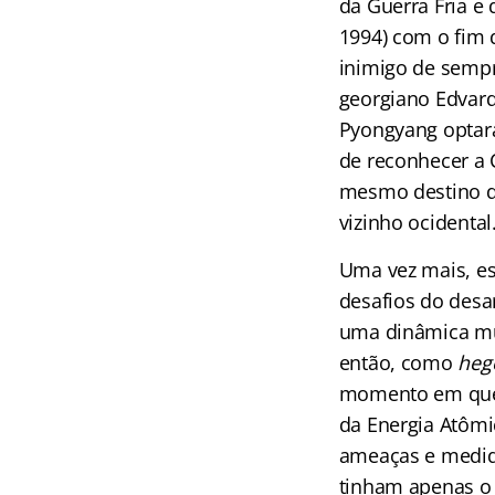
da Guerra Fria e
1994) com o fim 
inimigo de sempr
georgiano Edvard
Pyongyang optara
de reconhecer a C
mesmo destino d
vizinho ocidental
Uma vez mais, es
desafios do desa
uma dinâmica mui
então, como
heg
momento em que 
da Energia Atômi
ameaças e medida
tinham apenas o 