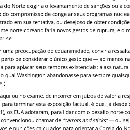
eia do Norte exigiria o levantamento de sanções ou a c
co do compromisso de congelar seus programas nuclea
ustrado em sua tentativa, ou desejoso de obter condiçõ
gime norte-coreano faria novos gestos de ruptura, e o
ar-se.
r uma preocupação de equanimidade, conviria ressalt
perto de considerar o único gesto que — ao menos na 
ia para aplacar seus temores existenciais: a assinatur
pelo qual Washington abandonasse para sempre quaisqu
e.)
aqui ou no exame, de incorrer em juízos de valor a res
 para terminar esta exposição factual, é que, já desde 
01), os EUA adotaram, para lidar com o desafio norte-
se convencionou chamar de
“carrots and sticks”
— ou sej
tivos e punições calculados para orientar a Coreia do 