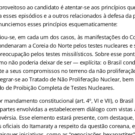
 proveitoso ao candidato é atentar-se aos princípios q
a esses episódios e a outros relacionados à defesa da
Anunciemos esses princípios esquematicamente:
ociou-se, em cada um dos casos, às manifestações do C
ndenaram a Coreia do Norte pelos testes nucleares e
eocupação pelos testes missilísticos. Sobre esse ponto
mo não poderia deixar de ser — explícita: o Brasil con
te a seus compromissos no terreno da não proliferaçã
ntegrar-se ao Tratado de Não Proliferação Nuclear, bem
ado de Proibição Completa de Testes Nucleares.
 mandamento constitucional (art. 4º, VI e VII), o Brasil
 partes envolvidas a estabelecerem diálogo com vistas 
rovérsia. Esse elemento estará presente, com destaque
oficiais do Itamaraty a respeito da questão coreana, e
aisquer iniciativas, como as “negociações hexapartites