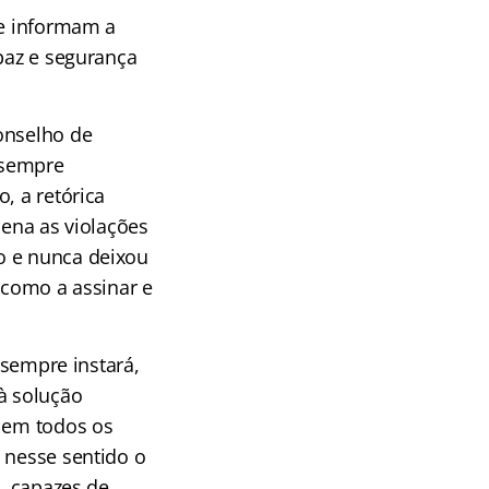
ue informam a
 paz e segurança
onselho de
 sempre
, a retórica
dena as violações
o e nunca deixou
 como a assinar e
 sempre instará,
à solução
, em todos os
 nesse sentido o
”, capazes de