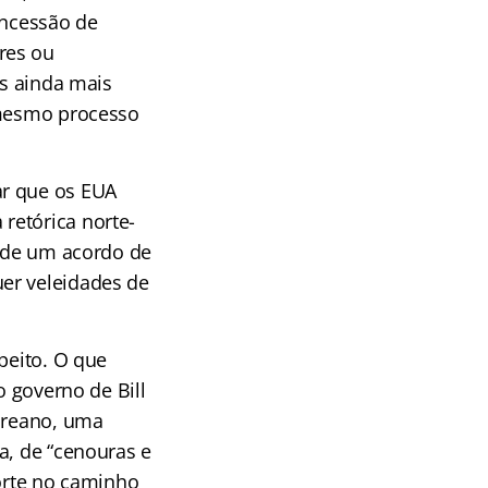
oncessão de
res ou
es ainda mais
 mesmo processo
ar que os EUA
retórica norte-
a de um acordo de
er veleidades de
peito. O que
o governo de Bill
coreano, uma
a, de “cenouras e
Norte no caminho