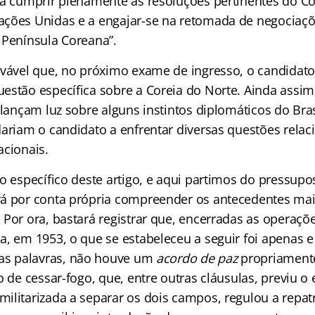
 a cumprir plenamente as resoluções pertinentes do C
ções Unidas e a engajar-se na retomada de negociaçõe
 Península Coreana”.
ovável que, no próximo exame de ingresso, o candidato
estão específica sobre a Coreia do Norte. Ainda assim,
 lançam luz sobre alguns instintos diplomáticos do Bra
dariam o candidato a enfrentar diversas questões relac
acionais.
o específico deste artigo, e aqui partimos do pressupo
á por conta própria compreender os antecedentes mai
Por ora, bastará registrar que, encerradas as operaçõe
a, em 1953, o que se estabeleceu a seguir foi apenas
ras palavras, não houve um
acordo de paz
propriament
o de cessar-fogo, que, entre outras cláusulas, previu o
ilitarizada a separar os dois campos, regulou a repat