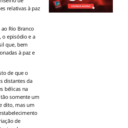
onselho de
s relativas à paz
 ao Rio Branco
 o episódio e a
sil que, bem
ionadas à paz e
sto de que o
s distantes da
s bélicas na
 e tão somente um
e dito, mas um
 estabelecimento
riação de