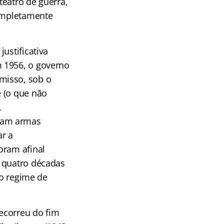
teatro de guerra,
completamente
ustificativa
m 1956, o governo
misso, sob o
e (o que não
.
iram armas
ar a
oram afinal
a quatro décadas
o regime de
ecorreu do fim