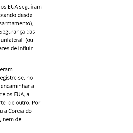
E os EUA seguiram
dotando desde
esarmamento),
e Segurança das
rilateral” (ou
es de influir
 eram
gistre-se, no
u encaminhar a
re os EUA, a
te, de outro. Por
u a Coreia do
), nem de