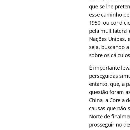
que se lhe prete
esse caminho pel
1950, ou condic
pela multilatera
Nações Unidas, e
seja, buscando a
sobre os cálculo
É importante lev
perseguidas simu
entanto, que, a p
questão foram as
China, a Coreia d
causas que não s
Norte de finalme
prosseguir no d