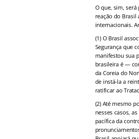
O que, sim, será
reação do Brasil 
internacionais. 
(1) O Brasil ass
Segurança que co
manifestou sua pr
brasileira é — co
da Coreia do Nor
de instá-la a rei
ratificar ao Trat
(2) Até mesmo por
nesses casos, as
pacífica da cont
pronunciamentos 
Brasil apoiará qu