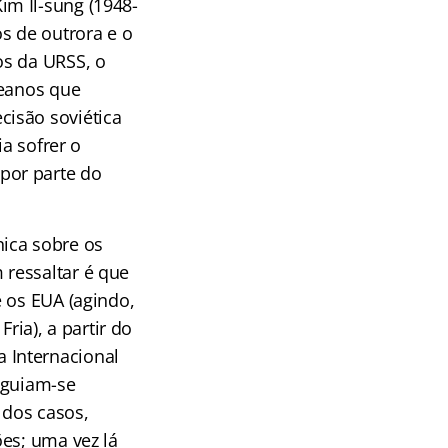
m Il-sung (1948-
s de outrora e o
os da URSS, o
reanos que
cisão soviética
ia sofrer o
por parte do
ica sobre os
ressaltar é que
 os EUA (agindo,
ia), a partir do
 Internacional
eguiam-se
 dos casos,
ões; uma vez lá