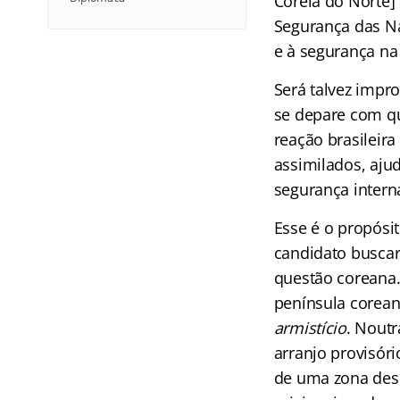
Coreia do Norte]
Segurança das Na
e à segurança na
Será talvez impr
se depare com qu
reação brasileira
assimilados, aju
segurança intern
Esse é o propósit
candidato buscar
questão coreana. 
península corean
armistício
. Nout
arranjo provisóri
de uma zona desm