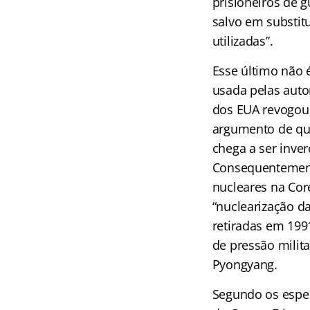
prisioneiros de 
salvo em substit
utilizadas”.
Esse último não é
usada pelas auto
dos EUA revogou 
argumento de que
chega a ser inve
Consequentement
nucleares na Cor
“nuclearização d
retiradas em 199
de pressão milita
Pyongyang.
Segundo os espec