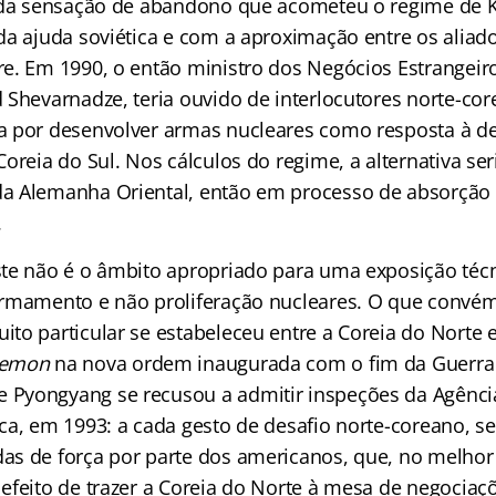
 da sensação de abandono que acometeu o regime de Ki
da ajuda soviética e com a aproximação entre os aliado
e. Em 1990, o então ministro dos Negócios Estrangeir
 Shevarnadze, teria ouvido de interlocutores norte-co
 por desenvolver armas nucleares como resposta à de
oreia do Sul. Nos cálculos do regime, a alternativa ser
a Alemanha Oriental, então em processo de absorção 
.
te não é o âmbito apropriado para uma exposição técn
rmamento e não proliferação nucleares. O que convém 
to particular se estabeleceu entre a Coreia do Norte e
emon
na nova ordem inaugurada com o fim da Guerra Fr
Pyongyang se recusou a admitir inspeções da Agência
ca, em 1993: a cada gesto de desafio norte-coreano, s
s de força por parte dos americanos, que, no melhor
efeito de trazer a Coreia do Norte à mesa de negociaç