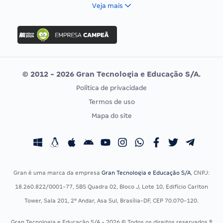
FCC
Veja mais
Concurso Nacional Unificado
FGV
Concurso Ibama
Idecan
Concurso MPU
Selecon
Editais publicados
Uniase
© 2012 - 2026 Gran Tecnologia e Educação S/A.
Vunesp
Política de privacidade
CONCURSOS POR PROFISSÃO
EXAME DE ORDEM
Termos de uso
Concursos Administrativos
OAB
Mapa do site
Concursos Educação
Prova OAB
Concursos Fiscais
Calendário OAB
Concursos Jurídicos
Questões OAB
Concursos Militares
Recursos OAB
Gran é uma marca da empresa
Gran Tecnologia e Educação S/A
, CNPJ:
Concursos Policiais
Exame de Ordem
18.260.822/0001-77, SBS Quadra 02, Bloco J, Lote 10, Edifício Carlton
Concursos Saúde
Tower, Sala 201, 2º Andar, Asa Sul, Brasília-DF, CEP 70.070-120.
Concursos Tribunais
Gran Tecnologia e Educação S/A - 2026 © Todos os direitos reservados ®