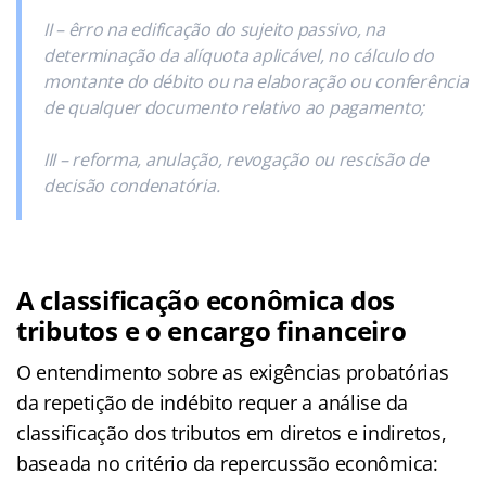
II – êrro na edificação do sujeito passivo, na
determinação da alíquota aplicável, no cálculo do
montante do débito ou na elaboração ou conferência
de qualquer documento relativo ao pagamento;
III – reforma, anulação, revogação ou rescisão de
decisão condenatória.
A classificação econômica dos
tributos e o encargo financeiro
O entendimento sobre as exigências probatórias
da repetição de indébito requer a análise da
classificação dos tributos em diretos e indiretos,
baseada no critério da repercussão econômica: