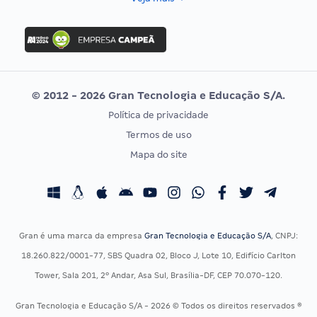
Concurso Nacional Unificado
FGV
Concurso Ibama
Idecan
Concurso MPU
Selecon
Editais publicados
Uniase
© 2012 - 2026 Gran Tecnologia e Educação S/A.
Vunesp
Política de privacidade
CONCURSOS POR PROFISSÃO
EXAME DE ORDEM
Termos de uso
Concursos Administrativos
OAB
Mapa do site
Concursos Educação
Prova OAB
Concursos Fiscais
Calendário OAB
Concursos Jurídicos
Questões OAB
Concursos Militares
Recursos OAB
Gran é uma marca da empresa
Gran Tecnologia e Educação S/A
, CNPJ:
Concursos Policiais
Exame de Ordem
18.260.822/0001-77, SBS Quadra 02, Bloco J, Lote 10, Edifício Carlton
Concursos Saúde
Tower, Sala 201, 2º Andar, Asa Sul, Brasília-DF, CEP 70.070-120.
Concursos Tribunais
Gran Tecnologia e Educação S/A - 2026 © Todos os direitos reservados ®
Residência Multiprofissional