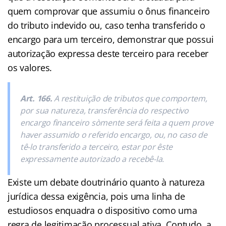
quem comprovar que assumiu o ônus financeiro
do tributo indevido ou, caso tenha transferido o
encargo para um terceiro, demonstrar que possui
autorização expressa deste terceiro para receber
os valores.
Art. 166.
A restituição de tributos que comportem,
por sua natureza, transferência do respectivo
encargo financeiro sòmente será feita a quem prove
haver assumido o referido encargo, ou, no caso de
tê-lo transferido a terceiro, estar por êste
expressamente autorizado a recebê-la.
Existe um debate doutrinário quanto à natureza
jurídica dessa exigência, pois uma linha de
estudiosos enquadra o dispositivo como uma
regra de legitimação processual ativa. Contudo, a