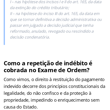
I – nas hipótese dos incisos I e II do art. 165, da data
da extinção do crédito tributário;
II – na hipótese do inciso III do art. 165, da data em
que se tornar definitiva a decisão administrativa ou
passar em julgado a decisão judicial que tenha
reformado, anulado, revogado ou rescindido a
decisão condenatória.
Como a repetição de indébito é
cobrada no Exame de Ordem?
Como vimos, o direito à restituição do pagamento
indevido decorre dos princípios constitucionais da
legalidade, do não confisco e da proteção à
propriedade, impedindo o enriquecimento sem
causa do Estado.