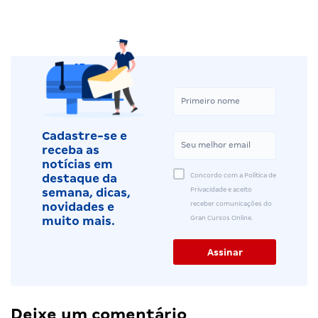
Cadastre-se e
receba as
notícias em
Concordo com a Política de
destaque da
Privacidade e aceito
semana, dicas,
receber comunicações do
novidades e
Gran Cursos Online.
muito mais.
Deixe um comentário