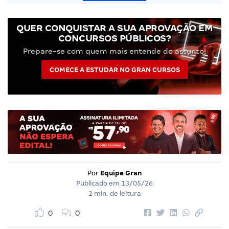
QUER CONQUISTAR A SUA APROVAÇÃO EM
CONCURSOS PÚBLICOS?
Prepare-se com quem mais entende do assunto!
COMECE A ESTUDAR NO GRAN CURSOS
Por
Equipe Gran
Publicado em
13/05/26
2 min. de leitura
0
0