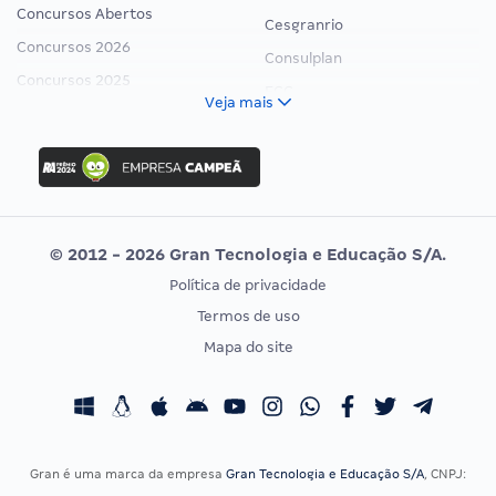
Concursos Abertos
Cesgranrio
Concursos 2026
Consulplan
Concursos 2025
FCC
Veja mais
Concurso Nacional Unificado
FGV
Concurso Ibama
Idecan
Concurso MPU
Selecon
Editais publicados
Uniase
© 2012 - 2026 Gran Tecnologia e Educação S/A.
Vunesp
Política de privacidade
CONCURSOS POR PROFISSÃO
EXAME DE ORDEM
Termos de uso
Concursos Administrativos
OAB
Mapa do site
Concursos Educação
Prova OAB
Concursos Fiscais
Calendário OAB
Concursos Jurídicos
Questões OAB
Concursos Militares
Recursos OAB
Gran é uma marca da empresa
Gran Tecnologia e Educação S/A
, CNPJ:
Concursos Policiais
Exame de Ordem