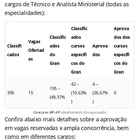
cargos de Técnico e Analista Ministerial (todas as
especialidades):
Classific
Aprova
Classific
ados
dos dos
Vagas
Classifi
ados
cursos
Aprova
cursos
Ofertad
cados
do
específi
dos
específi
as
Gran
cos do
cos do
Gran
Gran
42 –
4 –
195 –
395
15
(10,63%
(26,67%
0
(49,37%
)
)
Concurso MP AP:
detalhamento dos aprovados
Confira abaixo mais detalhes sobre a aprovação
em vagas reservadas x ampla concorrência, bem
como em diferentes cargos: