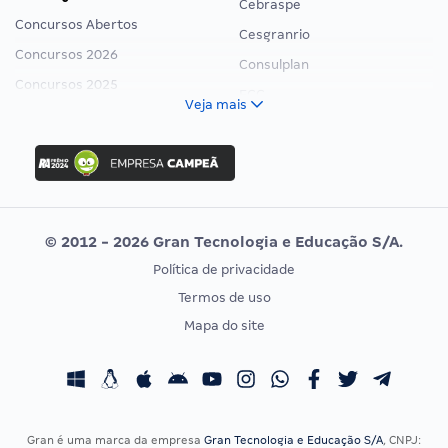
Cebraspe
Concursos Abertos
Cesgranrio
Concursos 2026
Consulplan
Concursos 2025
FCC
Veja mais
Concurso Nacional Unificado
FGV
Concurso Ibama
Idecan
Concurso MPU
Selecon
Editais publicados
Uniase
© 2012 - 2026 Gran Tecnologia e Educação S/A.
Vunesp
Política de privacidade
CONCURSOS POR PROFISSÃO
EXAME DE ORDEM
Termos de uso
Concursos Administrativos
OAB
Mapa do site
Concursos Educação
Prova OAB
Concursos Fiscais
Calendário OAB
Concursos Jurídicos
Questões OAB
Concursos Militares
Recursos OAB
Gran é uma marca da empresa
Gran Tecnologia e Educação S/A
, CNPJ: