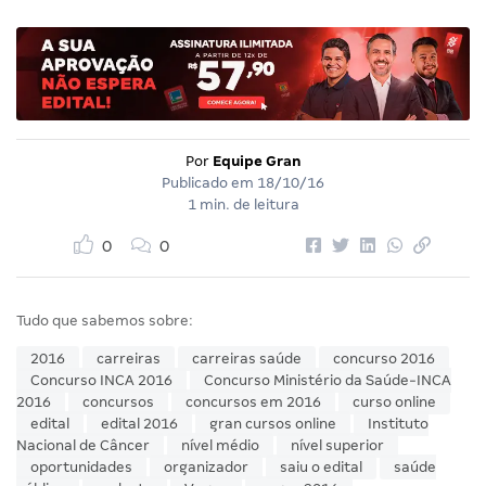
Por
Equipe Gran
Publicado em
18/10/16
1 min. de leitura
0
0
Tudo que sabemos sobre:
2016
carreiras
carreiras saúde
concurso 2016
Concurso INCA 2016
Concurso Ministério da Saúde-INCA
2016
concursos
concursos em 2016
curso online
edital
edital 2016
gran cursos online
Instituto
Nacional de Câncer
nível médio
nível superior
oportunidades
organizador
saiu o edital
saúde