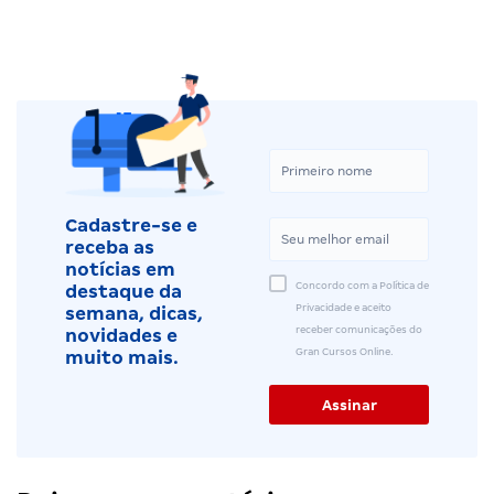
Cadastre-se e
receba as
notícias em
Concordo com a Política de
destaque da
Privacidade e aceito
semana, dicas,
receber comunicações do
novidades e
Gran Cursos Online.
muito mais.