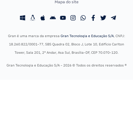
Mapa do site
Concursos Educação
Prova OAB
Concursos Fiscais
Calendário OAB
Concursos Jurídicos
Questões OAB
Concursos Militares
Recursos OAB
Gran é uma marca da empresa
Gran Tecnologia e Educação S/A
, CNPJ:
Concursos Policiais
Exame de Ordem
18.260.822/0001-77, SBS Quadra 02, Bloco J, Lote 10, Edifício Carlton
Concursos Saúde
Tower, Sala 201, 2º Andar, Asa Sul, Brasília-DF, CEP 70.070-120.
Concursos Tribunais
Gran Tecnologia e Educação S/A - 2026 © Todos os direitos reservados ®
Residência Multiprofissional