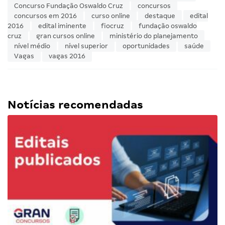
Concurso Fundação Oswaldo Cruz
concursos
concursos em 2016
curso online
destaque
edital
2016
edital iminente
fiocruz
fundação oswaldo
cruz
gran cursos online
ministério do planejamento
nível médio
nível superior
oportunidades
saúde
Vagas
vagas 2016
Notícias recomendadas