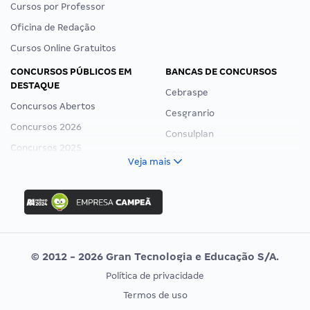
Cursos por Professor
Oficina de Redação
Cursos Online Gratuitos
CONCURSOS PÚBLICOS EM
BANCAS DE CONCURSOS
DESTAQUE
Cebraspe
Concursos Abertos
Cesgranrio
Concursos 2026
Consulplan
Concursos 2025
FCC
Veja mais
Concurso Nacional Unificado
FGV
Concurso Ibama
Idecan
Concurso MPU
Selecon
Editais publicados
Uniase
© 2012 - 2026 Gran Tecnologia e Educação S/A.
Vunesp
Política de privacidade
CONCURSOS POR PROFISSÃO
EXAME DE ORDEM
Termos de uso
Concursos Administrativos
OAB