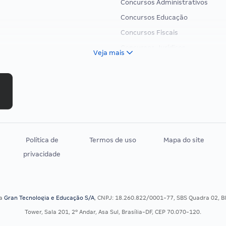
Concursos Administrativos
Concursos Educação
Concursos Fiscais
Concursos Jurídicos
Veja mais
Concursos Militares
Concursos Policiais
Concursos Saúde
Concursos Tribunais
Residência Multiprofissional
Política de
Termos de uso
Mapa do site
privacidade
sa
Gran Tecnologia e Educação S/A
, CNPJ: 18.260.822/0001-77, SBS Quadra 02, Blo
Tower, Sala 201, 2º Andar, Asa Sul, Brasília-DF, CEP 70.070-120.