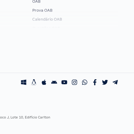
OAB
Prova OAB
Calendário OAB
Questões OAB
Recursos OAB
Exame de Ordem
co J, Lote 10, Edifício Carlton