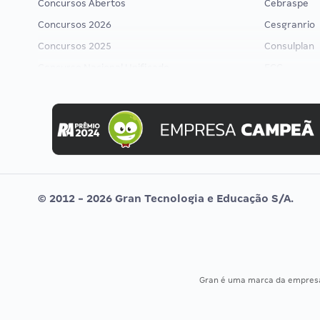
Concursos Abertos
Cebraspe
Concursos 2026
Cesgranrio
Concursos 2025
Consulplan
Concurso Nacional Unificado
FCC
Concurso Ibama
FGV
Concurso MPU
Idecan
Editais publicados
Selecon
Uniase
Vunesp
© 2012 - 2026 Gran Tecnologia e Educação S/A.
Gran é uma marca da empre