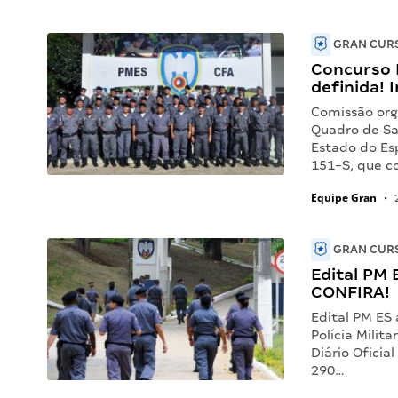
GRAN CURS
Concurso 
definida! I
Comissão org
Quadro de Saú
Estado do Esp
151-S, que c
Equipe Gran
•
2
GRAN CURS
Edital PM 
CONFIRA!
Edital PM ES
Polícia Milit
Diário Ofici
290…