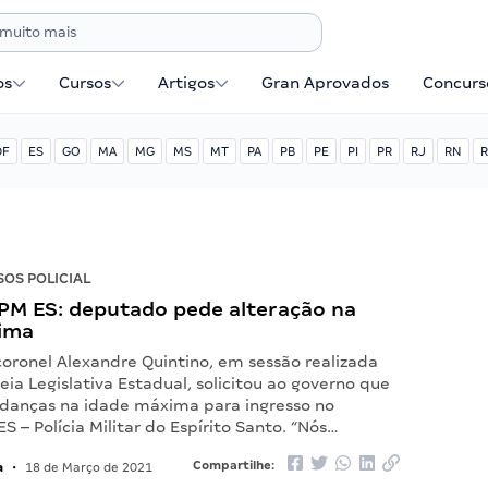
os
Cursos
Artigos
Gran Aprovados
Concurse
DF
ES
GO
MA
MG
MS
MT
PA
PB
PE
PI
PR
RJ
RN
R
OS POLICIAL
PM ES: deputado pede alteração na
ima
oronel Alexandre Quintino, em sessão realizada
ia Legislativa Estadual, solicitou ao governo que
udanças na idade máxima para ingresso no
S – Polícia Militar do Espírito Santo. “Nós…
a
Compartilhe:
•
18 de Março de 2021