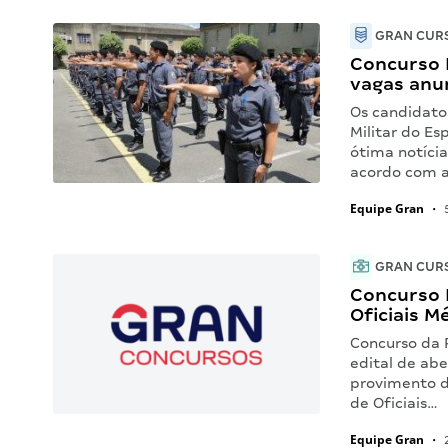
GRAN CURS
Concurso 
vagas anu
Os candidato
Militar do E
ótima notíci
acordo com a
Equipe Gran
•
5
GRAN CUR
Concurso P
Oficiais M
Concurso da P
edital de ab
provimento d
de Oficiais…
Equipe Gran
•
2