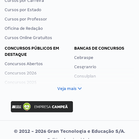
Cursos por Carreira
Cursos por Estado
Cursos por Professor
Oficina de Redação
Cursos Online Gratuitos
CONCURSOS PÚBLICOS EM
BANCAS DE CONCURSOS
DESTAQUE
Cebraspe
Concursos Abertos
Cesgranrio
Concursos 2026
Consulplan
Concursos 2025
FCC
Veja mais
Concurso Nacional Unificado
FGV
Concurso Ibama
Idecan
Concurso MPU
Selecon
Editais publicados
Uniase
© 2012 - 2026 Gran Tecnologia e Educação S/A.
Vunesp