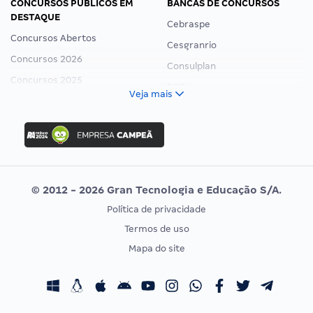
CONCURSOS PÚBLICOS EM
BANCAS DE CONCURSOS
DESTAQUE
Cebraspe
Concursos Abertos
Cesgranrio
Concursos 2026
Consulplan
Concursos 2025
FCC
Veja mais
Concurso Nacional Unificado
FGV
Concurso Ibama
Idecan
Concurso MPU
Selecon
Editais publicados
Uniase
© 2012 - 2026 Gran Tecnologia e Educação S/A.
Vunesp
Política de privacidade
CONCURSOS POR PROFISSÃO
EXAME DE ORDEM
Termos de uso
Concursos Administrativos
OAB
Mapa do site
Concursos Educação
Prova OAB
Concursos Fiscais
Calendário OAB
Concursos Jurídicos
Questões OAB