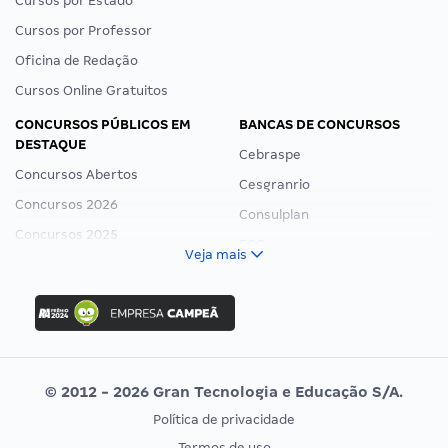
Cursos por Estado
Cursos por Professor
Oficina de Redação
Cursos Online Gratuitos
CONCURSOS PÚBLICOS EM
BANCAS DE CONCURSOS
DESTAQUE
Cebraspe
Concursos Abertos
Cesgranrio
Concursos 2026
Consulplan
Concursos 2025
FCC
Veja mais
Concurso Nacional Unificado
FGV
Concurso Ibama
Idecan
Concurso MPU
Selecon
Editais publicados
Uniase
© 2012 - 2026 Gran Tecnologia e Educação S/A.
Vunesp
Política de privacidade
CONCURSOS POR PROFISSÃO
EXAME DE ORDEM
Termos de uso