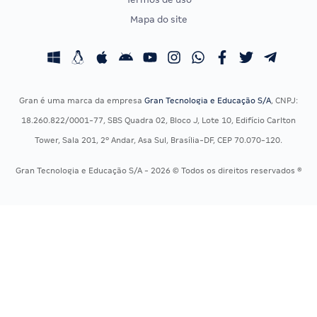
Concursos Administrativos
OAB
Mapa do site
Concursos Educação
Prova OAB
Concursos Fiscais
Calendário OAB
Concursos Jurídicos
Questões OAB
Concursos Militares
Recursos OAB
Gran é uma marca da empresa
Gran Tecnologia e Educação S/A
, CNPJ:
Concursos Policiais
Exame de Ordem
18.260.822/0001-77, SBS Quadra 02, Bloco J, Lote 10, Edifício Carlton
Concursos Saúde
Tower, Sala 201, 2º Andar, Asa Sul, Brasília-DF, CEP 70.070-120.
Concursos Tribunais
Gran Tecnologia e Educação S/A - 2026 © Todos os direitos reservados ®
Residência Multiprofissional