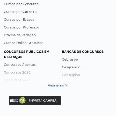
Cursos por Concurso
Cursos por Carreira
Cursos por Estado
Cursos por Professor
Oficina de Redação
Cursos Online Gratuitos
CONCURSOS PÚBLICOS EM
BANCAS DE CONCURSOS
DESTAQUE
Cebraspe
Concursos Abertos
Cesgranrio
Concursos 2026
Consulplan
Concursos 2025
FCC
Veja mais
Concurso Nacional Unificado
FGV
Concurso Ibama
Idecan
Concurso MPU
Selecon
Editais publicados
Uniase