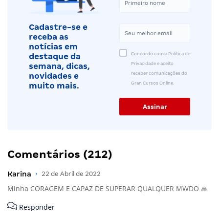
Cadastre-se e
receba as
notícias em
Concordo com a Política de
destaque da
Privacidade e aceito
semana, dicas,
receber comunicações do
novidades e
Gran Cursos Online.
muito mais.
Comentários (212)
Karina
•
22 de Abril de 2022
Minha CORAGEM E CAPAZ DE SUPERAR QUALQUER MWDO 🙏
Responder