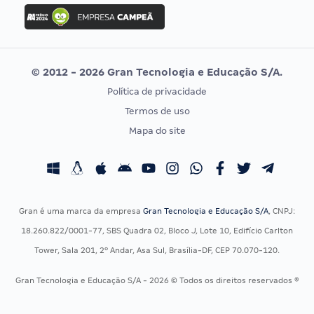
Concurso Ibama
Idecan
Concurso MPU
Selecon
Editais publicados
Uniase
© 2012 - 2026 Gran Tecnologia e Educação S/A.
Vunesp
Política de privacidade
CONCURSOS POR PROFISSÃO
EXAME DE ORDEM
Termos de uso
Concursos Administrativos
OAB
Mapa do site
Concursos Educação
Prova OAB
Concursos Fiscais
Calendário OAB
Concursos Jurídicos
Questões OAB
Concursos Militares
Recursos OAB
Gran é uma marca da empresa
Gran Tecnologia e Educação S/A
, CNPJ:
Concursos Policiais
Exame de Ordem
18.260.822/0001-77, SBS Quadra 02, Bloco J, Lote 10, Edifício Carlton
Concursos Saúde
Tower, Sala 201, 2º Andar, Asa Sul, Brasília-DF, CEP 70.070-120.
Concursos Tribunais
Gran Tecnologia e Educação S/A - 2026 © Todos os direitos reservados ®
Residência Multiprofissional