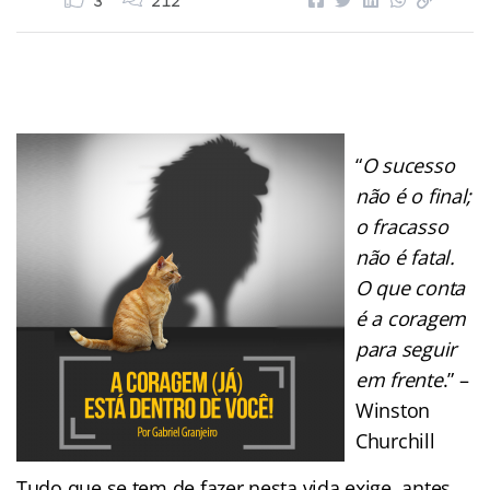
3
212
“
O sucesso
não é o final;
o fracasso
não é fatal.
O que conta
é a coragem
para seguir
em frente
.” –
Winston
Churchill
Tudo que se tem de fazer nesta vida exige, antes