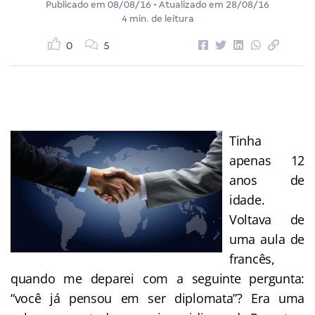
Publicado em
08/08/16
• Atualizado em
28/08/16
4 min. de leitura
0
5
Tinha
apenas 12
anos de
idade.
Voltava de
uma aula de
francês,
quando me deparei com a seguinte pergunta:
“você já pensou em ser diplomata”? Era uma