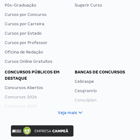
Pós-Graduação
Sugerir Curso
Cursos por Concurso
Cursos por Carreira
Cursos por Estado
Cursos por Professor
Oficina de Redação
Cursos Online Gratuitos
CONCURSOS PÚBLICOS EM
BANCAS DE CONCURSOS
DESTAQUE
Cebraspe
Concursos Abertos
Cesgranrio
Concursos 2026
Consulplan
Concursos 2025
FCC
Veja mais
Concurso Nacional Unificado
FGV
Concurso Ibama
Idecan
Concurso MPU
Selecon