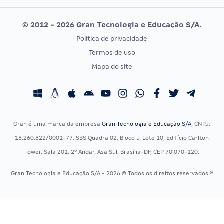
Editais publicados
Uniase
© 2012 - 2026 Gran Tecnologia e Educação S/A.
Vunesp
Política de privacidade
CONCURSOS POR PROFISSÃO
EXAME DE ORDEM
Termos de uso
Concursos Administrativos
OAB
Mapa do site
Concursos Educação
Prova OAB
Concursos Fiscais
Calendário OAB
Concursos Jurídicos
Questões OAB
Concursos Militares
Recursos OAB
Gran é uma marca da empresa
Gran Tecnologia e Educação S/A
, CNPJ:
Concursos Policiais
Exame de Ordem
18.260.822/0001-77, SBS Quadra 02, Bloco J, Lote 10, Edifício Carlton
Concursos Saúde
Tower, Sala 201, 2º Andar, Asa Sul, Brasília-DF, CEP 70.070-120.
Concursos Tribunais
Gran Tecnologia e Educação S/A - 2026 © Todos os direitos reservados ®
Residência Multiprofissional