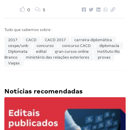
0
5
Tudo que sabemos sobre:
2017
CACD
CACD 2017
carreira diplomática
cespe/unb
concurso
concurso CACD
diplomacia
Diplomata
edital
gran cursos online
Instituto Rio
Branco
ministério das relações exteriores
provas
Vagas
Notícias recomendadas