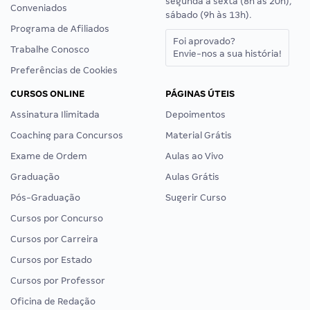
segunda a sexta (8h às 20h),
Conveniados
sábado (9h às 13h).
Programa de Afiliados
Foi aprovado?
Trabalhe Conosco
Envie-nos a sua história!
Preferências de Cookies
CURSOS ONLINE
PÁGINAS ÚTEIS
Assinatura Ilimitada
Depoimentos
Coaching para Concursos
Material Grátis
Exame de Ordem
Aulas ao Vivo
Graduação
Aulas Grátis
Pós-Graduação
Sugerir Curso
Cursos por Concurso
Cursos por Carreira
Cursos por Estado
Cursos por Professor
Oficina de Redação