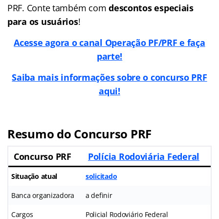
PRF. Conte também com
descontos especiais
para os usuários
!
Acesse agora o canal Operação PF/PRF e faça
parte!
Saiba mais informações sobre o concurso PRF
aqui!
Resumo do Concurso PRF
Concurso PRF
Polícia Rodoviária Federal
Situação atual
solicitado
Banca organizadora
a definir
Cargos
Policial Rodoviário Federal