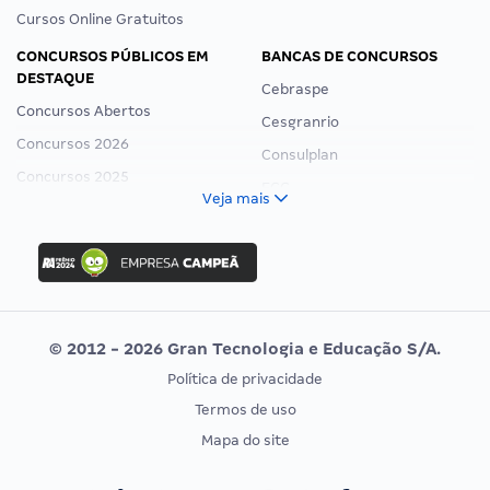
Cursos Online Gratuitos
CONCURSOS PÚBLICOS EM
BANCAS DE CONCURSOS
DESTAQUE
Cebraspe
Concursos Abertos
Cesgranrio
Concursos 2026
Consulplan
Concursos 2025
FCC
Veja mais
Concurso Nacional Unificado
FGV
Concurso Ibama
Idecan
Concurso MPU
Selecon
Editais publicados
Uniase
© 2012 - 2026 Gran Tecnologia e Educação S/A.
Vunesp
Política de privacidade
CONCURSOS POR PROFISSÃO
EXAME DE ORDEM
Termos de uso
Concursos Administrativos
OAB
Mapa do site
Concursos Educação
Prova OAB
Concursos Fiscais
Calendário OAB