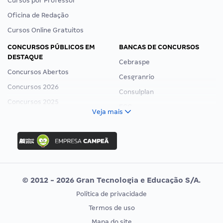
Cursos por Professor
Oficina de Redação
Cursos Online Gratuitos
CONCURSOS PÚBLICOS EM
BANCAS DE CONCURSOS
DESTAQUE
Cebraspe
Concursos Abertos
Cesgranrio
Concursos 2026
Consulplan
Concursos 2025
FCC
Veja mais
Concurso Nacional Unificado
FGV
Concurso Ibama
Idecan
Concurso MPU
Selecon
Editais publicados
Uniase
© 2012 - 2026 Gran Tecnologia e Educação S/A.
Vunesp
Política de privacidade
CONCURSOS POR PROFISSÃO
EXAME DE ORDEM
Termos de uso
Concursos Administrativos
OAB
Mapa do site