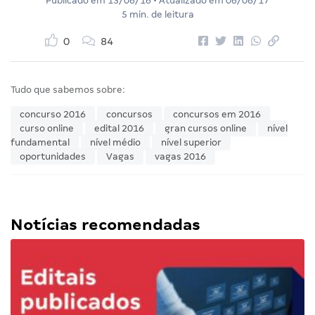
Publicado em
13/06/16
• Atualizado em
06/06/17
5 min. de leitura
0
84
Tudo que sabemos sobre:
concurso 2016
concursos
concursos em 2016
curso online
edital 2016
gran cursos online
nível
fundamental
nível médio
nível superior
oportunidades
Vagas
vagas 2016
Notícias recomendadas