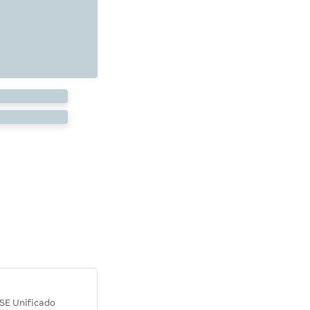
Diana M.
SE Unificado
Concurso SEPLAG CE