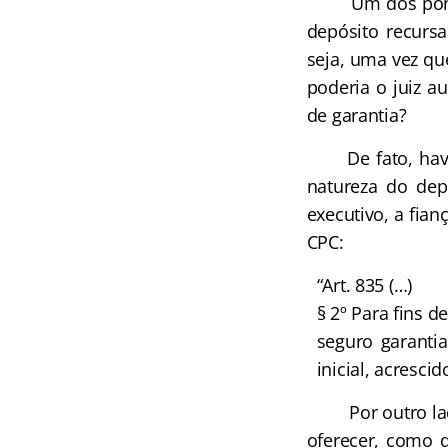
Um dos pontos q
depósito recursa
seja, uma vez que
poderia o juiz a
de garantia?
De fato, havia 
natureza do dep
executivo, a fian
CPC:
“Art. 835 (…)
§ 2º Para fins d
seguro garantia
inicial, acrescid
Por outro lado, 
oferecer, como d