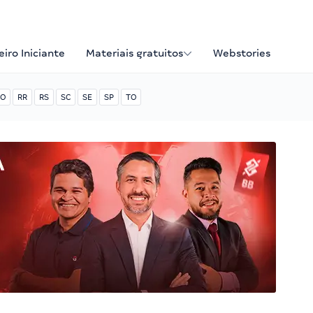
iro Iniciante
Materiais gratuitos
Webstories
O
RR
RS
SC
SE
SP
TO