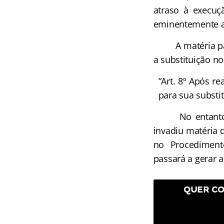
atraso à execuçã
eminentemente a
A matéria parec
a substituição no 
“Art. 8º Após r
para sua substit
No entanto, o 
invadiu matéria d
no Procedimento
passará a gerar a 
QUER CO