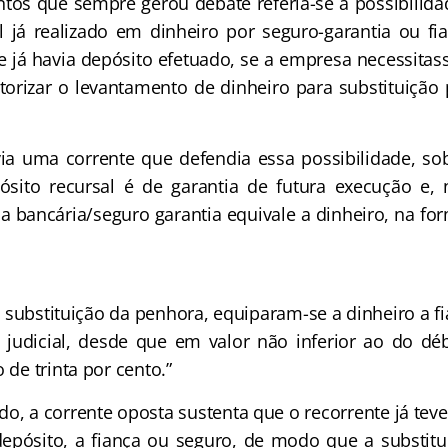
ue sempre gerou debate referia-se à possibilidade
l já realizado em dinheiro por seguro-garantia ou fi
 já havia depósito efetuado, se a empresa necessitass
utorizar o levantamento de dinheiro para substituição
uma corrente que defendia essa possibilidade, so
ósito recursal é de garantia de futura execução e,
ça bancária/seguro garantia equivale a dinheiro, na fo
e substituição da penhora, equiparam-se a dinheiro a f
 judicial, desde que em valor não inferior ao do dé
o de trinta por cento.”
a corrente oposta sustenta que o recorrente já tev
epósito, a fiança ou seguro, de modo que a substit