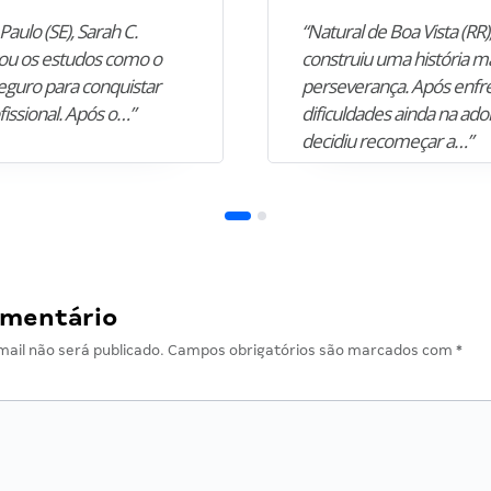
Paulo (SE), Sarah C.
“Natural de Boa Vista (RR),
u os estudos como o
construiu uma história m
guro para conquistar
perseverança. Após enfr
fissional. Após o…”
dificuldades ainda na ado
decidiu recomeçar a…”
omentário
ail não será publicado.
Campos obrigatórios são marcados com
*