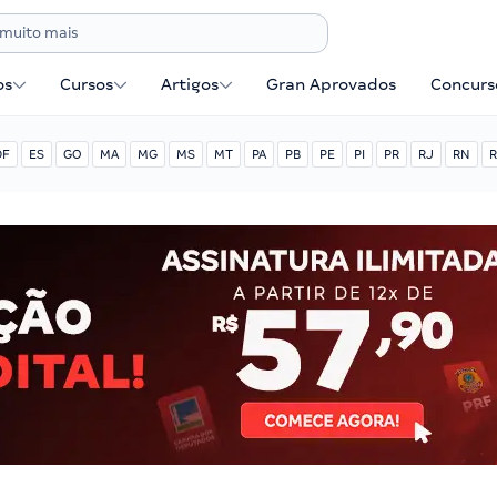
os
Cursos
Artigos
Gran Aprovados
Concurse
DF
ES
GO
MA
MG
MS
MT
PA
PB
PE
PI
PR
RJ
RN
R