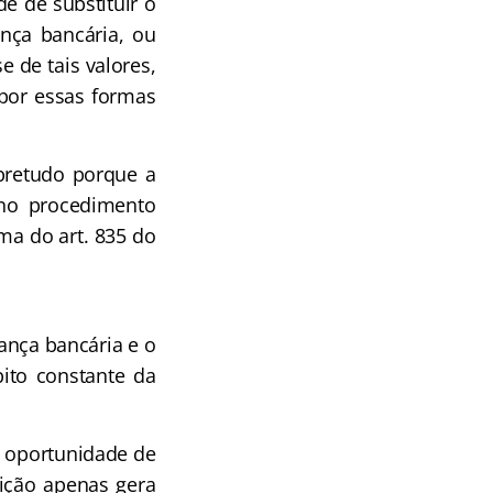
 de substituir o
ança bancária, ou
e de tais valores,
 por essas formas
bretudo porque a
 no procedimento
rma do art. 835 do
iança bancária e o
bito constante da
e oportunidade de
uição apenas gera