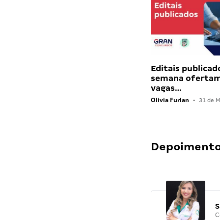
Editais publicad
semana ofertam
vagas…
Olivia Furlan
•
31 de M
Depoimentos
S
C