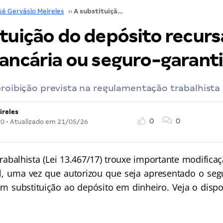
sé Gervásio Meireles
››
A substituição do depósito recursal por fiança bancária ou seguro-garantia
tuição do depósito recurs
bancária ou seguro-garant
proibição prevista na regulamentação trabalhista
ireles
0
0
20
• Atualizado em
21/05/26
lhista (Lei 13.467/17) trouxe importante modifica
l, uma vez que autorizou que seja apresentado o seg
em substituição ao depósito em dinheiro. Veja o dispos