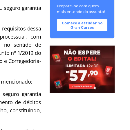
Prepare-se com quem
ou seguro garantia
mais entende do assunto!
Comece a estudar no
requisitos dessa
Gran Cursos
processual, com
o, no sentido de
unto nº 1/2019 do
o e Corregedoria-
o mencionado:
o seguro garantia
amento de débitos
ho, constituindo,