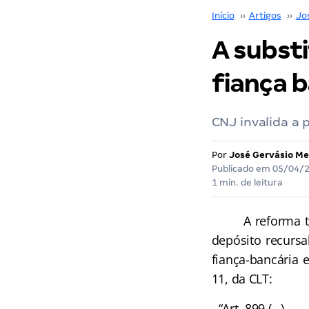
Início
››
Artigos
››
Jo
A substi
fiança 
CNJ invalida a 
Por
José Gervásio Me
Publicado em
05/04/
1 min. de leitura
A reforma traba
depósito recursa
fiança-bancária 
11, da CLT:
“Art. 899 (…)