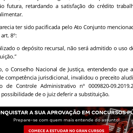
o futura, retardando a satisfação do crédito trabal
limentar.
ia ter sido pacificada pelo Ato Conjunto mencionado
art. 8º:
ealizado o depósito recursal, não será admitido o uso 
uição.”
Conselho Nacional de Justiça, entendendo que a
e competência jurisdicional, invalidou o preceito alu
 de Controle Administrativo nº 0009820-09.2019.
possibilidade de o juiz deferir a substituição.
NQUISTAR A SUA APROVAÇÃO EM CONCURSOS P
Prepare-se com quem mais entende do assunto!
COMECE A ESTUDAR NO GRAN CURSOS