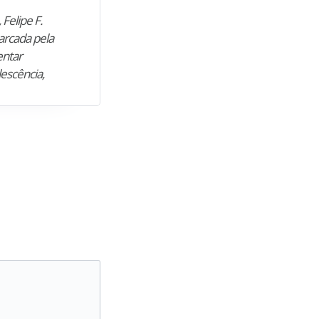
 Felipe F.
“Natural de Juazeiro do Norte (CE),
arcada pela
M. encontrou nos estudos o cami
entar
para construir uma nova fase da vi
lescência,
profissional. Após…”