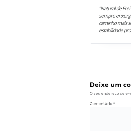
“Natural de Frei 
sempre enxergo
caminho mais se
estabilidade pro
Deixe um c
O seu endereço de e-m
Comentário
*