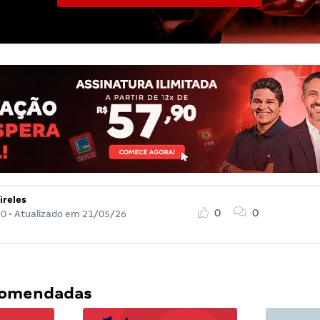
ireles
0
0
20
• Atualizado em
21/05/26
ecomendadas