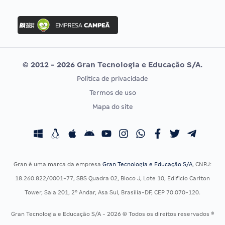
Concurso Nacional Unificado
FGV
Concurso Ibama
Idecan
Concurso MPU
Selecon
Editais publicados
Uniase
© 2012 - 2026 Gran Tecnologia e Educação S/A.
Vunesp
Política de privacidade
CONCURSOS POR PROFISSÃO
EXAME DE ORDEM
Termos de uso
Concursos Administrativos
OAB
Mapa do site
Concursos Educação
Prova OAB
Concursos Fiscais
Calendário OAB
Concursos Jurídicos
Questões OAB
Concursos Militares
Recursos OAB
Gran é uma marca da empresa
Gran Tecnologia e Educação S/A
, CNPJ:
Concursos Policiais
Exame de Ordem
18.260.822/0001-77, SBS Quadra 02, Bloco J, Lote 10, Edifício Carlton
Concursos Saúde
Tower, Sala 201, 2º Andar, Asa Sul, Brasília-DF, CEP 70.070-120.
Concursos Tribunais
Gran Tecnologia e Educação S/A - 2026 © Todos os direitos reservados ®
Residência Multiprofissional