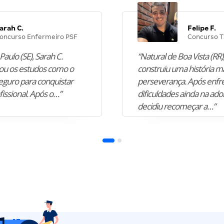
arah C.
Felipe F.
oncurso Enfermeiro PSF
Concurso T
Paulo (SE), Sarah C.
“Natural de Boa Vista (RR),
u os estudos como o
construiu uma história m
guro para conquistar
perseverança. Após enfr
fissional. Após o…”
dificuldades ainda na ado
decidiu recomeçar a…”