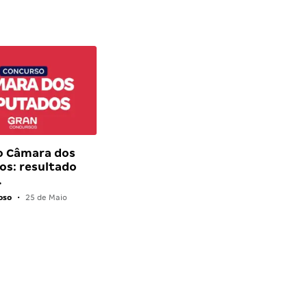
o Câmara dos
s: resultado
…
oso
•
25 de Maio