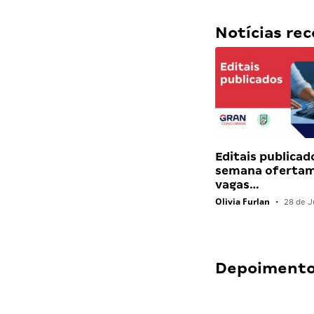
Notícias r
Editais publicad
semana ofertam
vagas…
Olivia Furlan
•
28 de J
Depoimentos