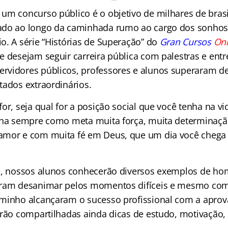
um concurso público é o objetivo de milhares de brasi
ado ao longo da caminhada rumo ao cargo dos sonhos 
o. A série “Histórias de Superação” do
Gran Cursos
Onl
e desejam seguir carreira pública com palestras e entr
vidores públicos, professores e alunos superaram de
tados extraordinários.
or, seja qual for a posição social que você tenha na vi
nha sempre como meta muita força, muita determinaçã
mor e com muita fé em Deus, que um dia você chega l
e, nossos alunos conhecerão diversos exemplos de h
aram desanimar pelos momentos difíceis e mesmo co
aminho alcançaram o sucesso profissional com a apro
erão compartilhadas ainda dicas de estudo, motivação, 