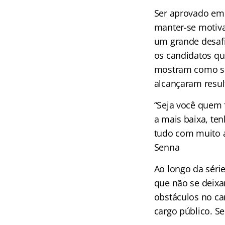
Ser aprovado em 
manter-se motiv
um grande desafi
os candidatos qu
mostram como ser
alcançaram resul
“Seja você quem f
a mais baixa, te
tudo com muito a
Senna
Ao longo da séri
que não se deix
obstáculos no c
cargo público. S