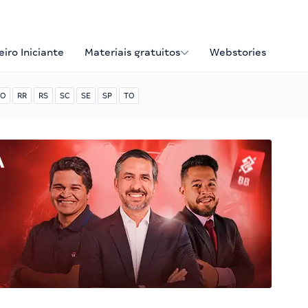
iro Iniciante
Materiais gratuitos
Webstories
O
RR
RS
SC
SE
SP
TO