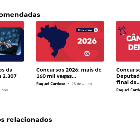
ecomendadas
os da
Concursos 2026: mais de
Concurs
 2.307
160 mil vagas…
Deputado
final da
Raquel Cardoso
•
25 de Julho
Raquel Card
unho
 relacionados