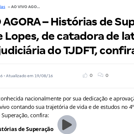
ias
››
AO VIVO AGORA – Histórias de Superação: Marilene Lopes, de catadora de latinhas a técnica judiciária do TJDFT, confira!
 AGORA – Histórias de Su
 Lopes, de catadora de la
judiciária do TJDFT, confir
0
0
16
• Atualizado em
19/08/16
conhecida nacionalmente por sua dedicação e aprova
vivo contando sua trajetória de vida e de estudos no 4
e Superação, confira:
istórias de Superação