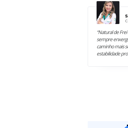
S
C
“Natural de Frei 
sempre enxergo
caminho mais se
estabilidade pro