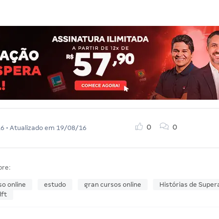
0
0
16
• Atualizado em
19/08/16
bre:
so online
estudo
gran cursos online
Histórias de Super
dft