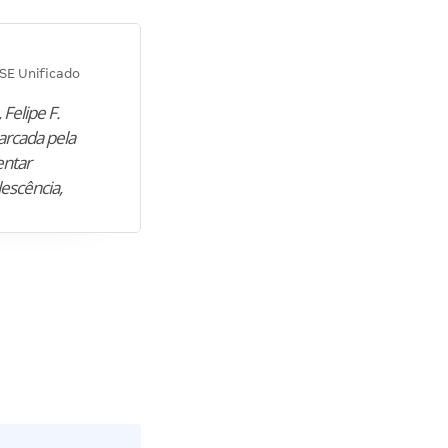
Diana M.
SE Unificado
Concurso SEPLAG CE
 Felipe F.
“Natural de Juazeiro do Norte (CE),
arcada pela
M. encontrou nos estudos o cami
entar
para construir uma nova fase da vi
lescência,
profissional. Após…”