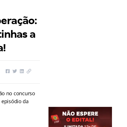
peração:
tinhas a
a!
ção no concurso
º episódio da