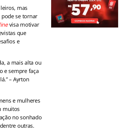
leiros, mas
pode se tornar
ine
visa motivar
evistas que
safios e
da, a mais alta ou
o e sempre faça
á.” – Ayrton
omens e mulheres
m muitos
vação no sonhado
dentre outras.