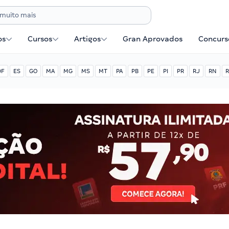
os
Cursos
Artigos
Gran Aprovados
Concurse
DF
ES
GO
MA
MG
MS
MT
PA
PB
PE
PI
PR
RJ
RN
R