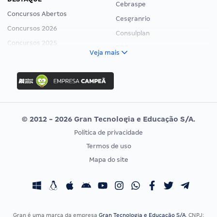
Cebraspe
Concursos Abertos
Cesgranrio
Concursos 2026
Consulplan
Concursos 2025
FCC
Veja mais
Concurso Nacional Unificado
FGV
Concurso Ibama
Idecan
Concurso MPU
Selecon
Editais publicados
Uniase
© 2012 - 2026 Gran Tecnologia e Educação S/A.
Vunesp
Política de privacidade
CONCURSOS POR PROFISSÃO
EXAME DE ORDEM
Termos de uso
Concursos Administrativos
OAB
Mapa do site
Concursos Educação
Prova OAB
Concursos Fiscais
Calendário OAB
Concursos Jurídicos
Questões OAB
Concursos Militares
Recursos OAB
Gran é uma marca da empresa
Gran Tecnologia e Educação S/A
, CNPJ: