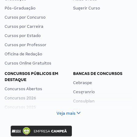
Pós-Graduação
Sugerir Curso
Cursos por Concurso
Cursos por Carreira
Cursos por Estado
Cursos por Professor
Oficina de Redação
Cursos Online Gratuitos
CONCURSOS PÚBLICOS EM
BANCAS DE CONCURSOS
DESTAQUE
Cebraspe
Concursos Abertos
Cesgranrio
Concursos 2026
Consulplan
Concursos 2025
FCC
Veja mais
Concurso Nacional Unificado
FGV
Concurso Ibama
Idecan
Concurso MPU