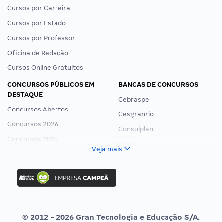
Cursos por Carreira
Cursos por Estado
Cursos por Professor
Oficina de Redação
Cursos Online Gratuitos
CONCURSOS PÚBLICOS EM
BANCAS DE CONCURSOS
DESTAQUE
Cebraspe
Concursos Abertos
Cesgranrio
Concursos 2026
Consulplan
Concursos 2025
FCC
Veja mais
Concurso Nacional Unificado
FGV
Concurso Ibama
Idecan
Concurso MPU
Selecon
Editais publicados
Uniase
© 2012 - 2026 Gran Tecnologia e Educação S/A.
Vunesp