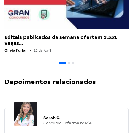
Editais publicados da semana ofertam 3.551
vagas…
Olivia Furlan
•
12 de Abril
Depoimentos relacionados
Sarah C.
Concurso Enfermeiro PSF