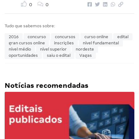
0
0
Tudo que sabemos sobre:
2016
concurso
concursos
curso online
edital
gran cursos online
inscrições
nível fundamental
nível médio
nível superior
nordeste
oportunidades
saiu o edital
Vagas
Notícias recomendadas