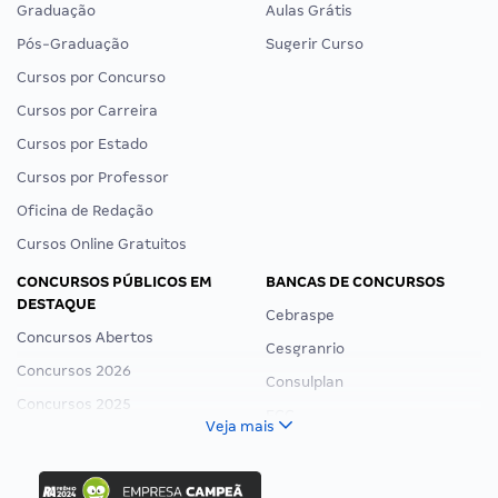
Graduação
Aulas Grátis
Pós-Graduação
Sugerir Curso
Cursos por Concurso
Cursos por Carreira
Cursos por Estado
Cursos por Professor
Oficina de Redação
Cursos Online Gratuitos
CONCURSOS PÚBLICOS EM
BANCAS DE CONCURSOS
DESTAQUE
Cebraspe
Concursos Abertos
Cesgranrio
Concursos 2026
Consulplan
Concursos 2025
FCC
Veja mais
Concurso Nacional Unificado
FGV
Concurso Ibama
Idecan