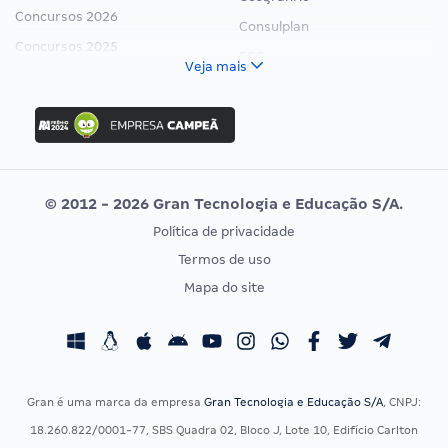
Concursos 2026
Consulplan
Concursos 2025
FCC
Veja mais
Concurso Nacional Unificado
FGV
Concurso Ibama
Idecan
Concurso MPU
Selecon
Editais publicados
Uniase
© 2012 - 2026 Gran Tecnologia e Educação S/A.
Vunesp
Política de privacidade
CONCURSOS POR PROFISSÃO
EXAME DE ORDEM
Termos de uso
Concursos Administrativos
OAB
Mapa do site
Concursos Educação
Prova OAB
Concursos Fiscais
Calendário OAB
Concursos Jurídicos
Questões OAB
Concursos Militares
Recursos OAB
Gran é uma marca da empresa
Gran Tecnologia e Educação S/A
, CNPJ:
Concursos Policiais
Exame de Ordem
18.260.822/0001-77, SBS Quadra 02, Bloco J, Lote 10, Edifício Carlton