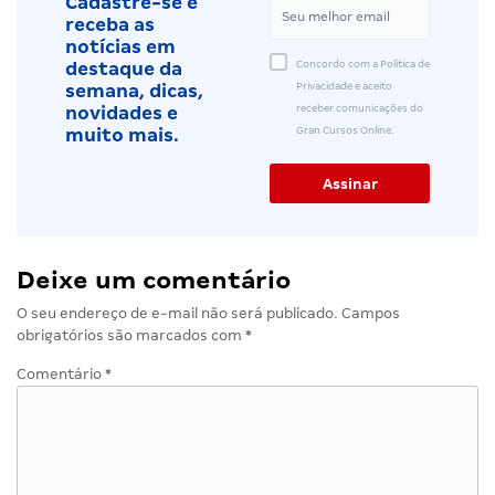
Cadastre-se e
receba as
notícias em
Concordo com a Política de
destaque da
Privacidade e aceito
semana, dicas,
receber comunicações do
novidades e
Gran Cursos Online.
muito mais.
Deixe um comentário
O seu endereço de e-mail não será publicado.
Campos
obrigatórios são marcados com
*
Comentário
*