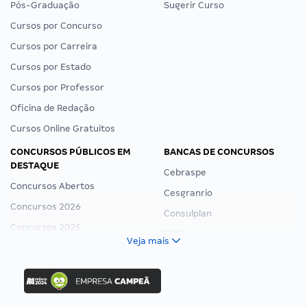
Pós-Graduação
Sugerir Curso
Cursos por Concurso
Cursos por Carreira
Cursos por Estado
Cursos por Professor
Oficina de Redação
Cursos Online Gratuitos
CONCURSOS PÚBLICOS EM
BANCAS DE CONCURSOS
DESTAQUE
Cebraspe
Concursos Abertos
Cesgranrio
Concursos 2026
Consulplan
Concursos 2025
FCC
Veja mais
Concurso Nacional Unificado
FGV
Concurso Ibama
Idecan
Concurso MPU
Selecon